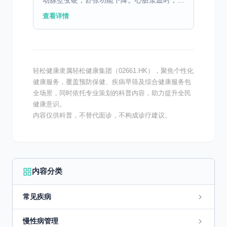
动脉壁变硬，舒张功能下降。心脏泵血时，失
去弹性缓冲，收缩压明显升高——这是不可抗
查看详情
拒的基础因素。 二、肾性"阀门"失灵 老年人
肾单位减少，...
轻松健康隶属轻松健康集团（02661.HK），聚焦个性化
健康服务，覆盖预防保健、疾病早筛及综合健康服务包
全场景，同时依托专业策划的科普内容，助力提升全民
健康意识。
内容仅供科普，不替代面诊，不构成诊疗建议。
内容分类
常见疾病
慢性病管理