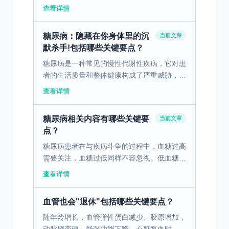
重要。 一、高血压危象：定义与常见原因 高
查看详情
血压危象是一种由于血压骤然升高而引发的严
重高血压状态，...
糖尿病：隐藏在你身体里的沉
当前文章
默杀手!包括哪些关键要点？
糖尿病是一种常见的慢性代谢性疾病，它对患
者的生活质量和整体健康构成了严重威胁，需
要科学的预防和有效的管理。 一、青少年糖
查看详情
尿病：临床表现与病因剖析 青少年糖尿病的
常见临床表现包括...
糖尿病相关内容有哪些关键要
当前文章
点？
糖尿病患者在与疾病斗争的过程中，血糖过高
需要关注，血糖过低同样不容忽视。低血糖就
像隐藏在暗处的“健康刺客”，悄无声息地威胁
查看详情
着患者的身体健康和日常生活。 低血糖通常
指血糖水平低于...
血管也会"退休"包括哪些关键要点？
随年龄增长，血管弹性蛋白减少、胶原增加，