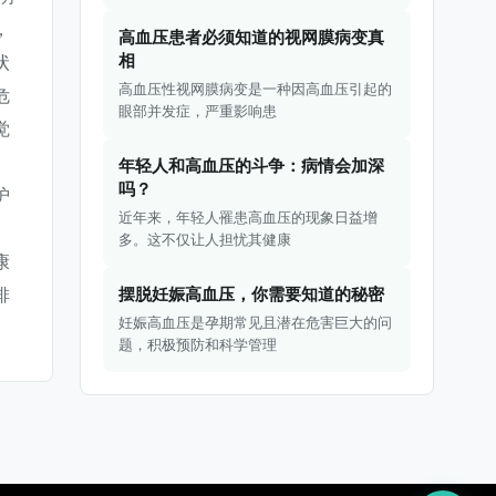
，
高血压患者必须知道的视网膜病变真
相
状
高血压性视网膜病变是一种因高血压引起的
危
眼部并发症，严重影响患
觉
，
年轻人和高血压的斗争：病情会加深
吗？
护
近年来，年轻人罹患高血压的现象日益增
多。这不仅让人担忧其健康
康
摆脱妊娠高血压，你需要知道的秘密
排
妊娠高血压是孕期常见且潜在危害巨大的问
题，积极预防和科学管理