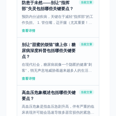
防患于未然——别让“指挥
当前文章
部”失灵包括哪些关键要点？
预防内分泌疾病，关键在于减轻“指挥部”的工
作负担。 1. 管住嘴，迈开腿（尤其重要！）
均衡饮食：少吃高糖、高油、高盐的食物和饮
查看详情
料。多吃蔬菜、全谷物和优质蛋白。这能直接
预防糖尿...
别让“甜蜜的烦恼”缠上你：糖
当前文章
尿病深度科普包括哪些关键要
点？
在现代社会，糖尿病就像一个隐匿的健康“刺
客”，悄无声息地威胁着越来越多人的生活。
世界卫生组织的数据显示，全球糖尿病患者人
查看详情
数逐年递增，已然成为影响人类健康的重大公
共卫生问题。无论...
高血压危象概述包括哪些关键
当前文章
要点？
高血压危象是指血压急剧升高，伴有严重的临
床表现并可能会迅速导致多器官损伤的紧急情