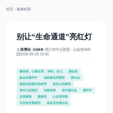
首页
健康科普
别让“生命通道”亮红灯
张博伦
营口市中心医院 · 心血管内科
主治医师
2026-05-26 15:45
糖尿病、心脑血管 、神经、妇儿
脑血栓
缺血性脑卒中
动脉硬化闭塞症
脑出血
腹腔动脉硬化性狭窄
急性心肌梗死
青年心肌梗死
动脉疾病
老年脑出血
脑卒中
血管破裂
脑梗死
心血管堵塞
无症状性脑梗死
高血压性脑出血