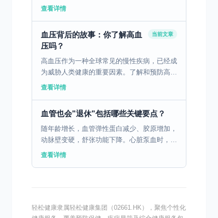
况。其定义明确：当收缩压急升至180毫米汞
查看详情
柱以上，或舒张压升至120毫米汞柱以上，并
伴有靶器官损...
血压背后的故事：你了解高血
当前文章
压吗？
高血压作为一种全球常见的慢性疾病，已经成
为威胁人类健康的重要因素。了解和预防高血
压，对于提升生活质量至关重要。 一、高血
查看详情
压的基本概述 高血压是一种常见的慢性疾
病，在全球范围内发...
血管也会"退休"包括哪些关键要点？
随年龄增长，血管弹性蛋白减少、胶原增加，
动脉壁变硬，舒张功能下降。心脏泵血时，失
去弹性缓冲，收缩压明显升高——这是不可抗
查看详情
拒的基础因素。 二、肾性"阀门"失灵 老年人
肾单位减少，...
轻松健康隶属轻松健康集团（02661.HK），聚焦个性化