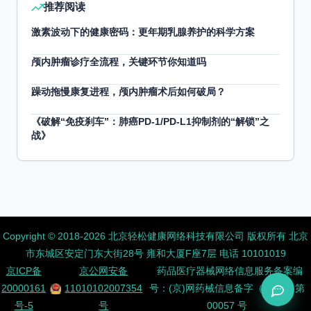
推荐阅读
激素波动下的健康密码：更年期乳腺养护的科学方案
颅内肿瘤诊疗全流程，关键环节你知道吗
躁动拖慢康复进程，颅内肿瘤术后如何破局？
《破解“免疫刹车”：肺癌PD-1/PD-L1抑制剂的“解锁”之
战》
Copyright ©️ 2018-2026 北京轻松健康网络科技有限公司 版权所有
北京
市东城区安定门东大街28号 雍和大厦F座7层 电话 10101019
京ICP备
京公网安备
药品医疗器械网络信息服务备案编
20000161
11010102007354
号：(京)网药械信息备字（2026）第
号-5
号
00057 号