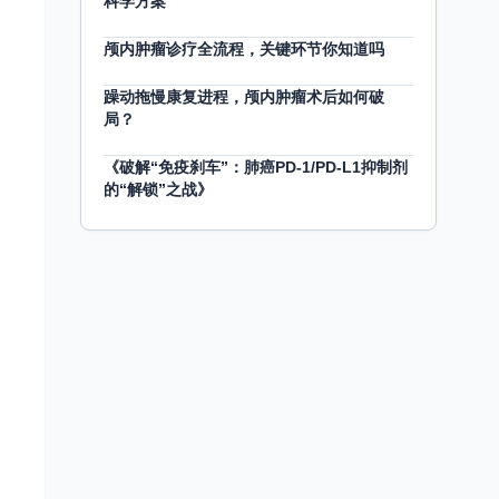
科学方案
颅内肿瘤诊疗全流程，关键环节你知道吗
躁动拖慢康复进程，颅内肿瘤术后如何破
局？
《破解“免疫刹车”：肺癌PD-1/PD-L1抑制剂
的“解锁”之战》