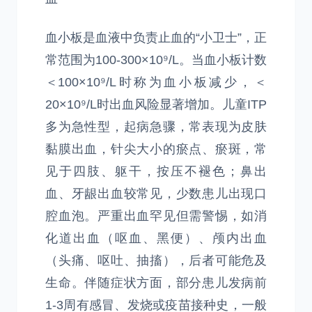
血小板是血液中负责止血的“小卫士”，正
常范围为100-300×10⁹/L。当血小板计数
＜100×10⁹/L时称为血小板减少，＜
20×10⁹/L时出血风险显著增加。儿童ITP
多为急性型，起病急骤，常表现为皮肤
黏膜出血，针尖大小的瘀点、瘀斑，常
见于四肢、躯干，按压不褪色；鼻出
血、牙龈出血较常见，少数患儿出现口
腔血泡。严重出血罕见但需警惕，如消
化道出血（呕血、黑便）、颅内出血
（头痛、呕吐、抽搐），后者可能危及
生命。伴随症状方面，部分患儿发病前
1-3周有感冒、发烧或疫苗接种史，一般