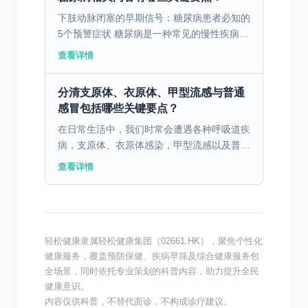
下肢动脉闭塞的早期信号：糖尿病患者必知的
5个预警症状 糖尿病是一种常见的慢性疾病，
其并发症之一就是下肢动脉闭塞。下肢动脉闭
查看详情
塞是指下肢动脉内壁积聚脂肪、胆固醇、钙等
物质，导致动脉...
分清支原体、衣原体、甲型流感与普通
感冒包括哪些关键要点？
在日常生活中，我们时常会遭遇各种呼吸道疾
病，支原体、衣原体感染，甲型流感以及普通
感冒便是其中较为常见的类型。尽管它们都可
查看详情
能导致咳嗽、发热等症状，然而其本质却大相
径庭。了解这些区...
轻松健康隶属轻松健康集团（02661.HK），聚焦个性化
健康服务，覆盖预防保健、疾病早筛及综合健康服务包
全场景，同时依托专业策划的科普内容，助力提升全民
健康意识。
内容仅供科普，不替代面诊，不构成诊疗建议。