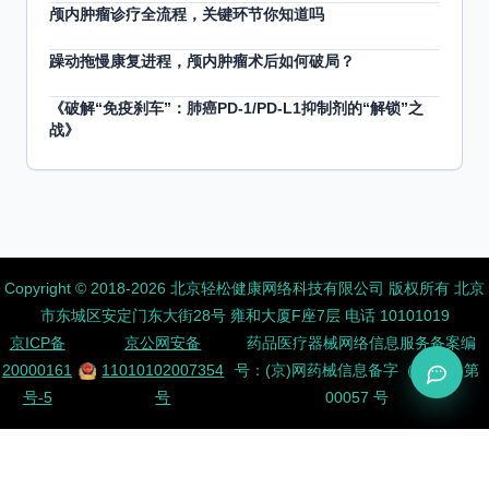
颅内肿瘤诊疗全流程，关键环节你知道吗
躁动拖慢康复进程，颅内肿瘤术后如何破局？
《破解“免疫刹车”：肺癌PD-1/PD-L1抑制剂的“解锁”之
战》
Copyright ©️ 2018-2026 北京轻松健康网络科技有限公司 版权所有
北京
市东城区安定门东大街28号 雍和大厦F座7层 电话 10101019
京ICP备
京公网安备
药品医疗器械网络信息服务备案编
20000161
11010102007354
号：(京)网药械信息备字（2026）第
号-5
号
00057 号