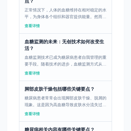
点？
正常情况下，人体的血糖维持在相对稳定的水
平，为身体各个组织和器官提供能量。然而，
当患上糖尿病后，血糖持续处于较高水平，这
查看详情
就如同让皮肤浸泡在“糖水”中。高血糖会使皮
肤组织的小血管...
血糖监测的未来：无创技术如何改变生
活？
血糖监测技术已成为糖尿病患者自我管理的重
要手段。随着技术的进步，血糖监测方式从传
统指尖采血逐渐向无创传感器演变。 一、指
查看详情
尖采血技术的历史与发展 指尖采血技术自其
诞生以来，已经在...
脚部皮肤干燥包括哪些关键要点？
糖尿病患者常常会出现脚部皮肤干燥、脱屑的
现象。这是因为高血糖导致皮肤水分流失过
快，皮肤屏障功能下降，容易受到外界刺激和
查看详情
感染。干燥的皮肤容易裂口，甚至引发感染，
导致糖尿病足的发生...
糖尿病相关内容有哪些关键要点？