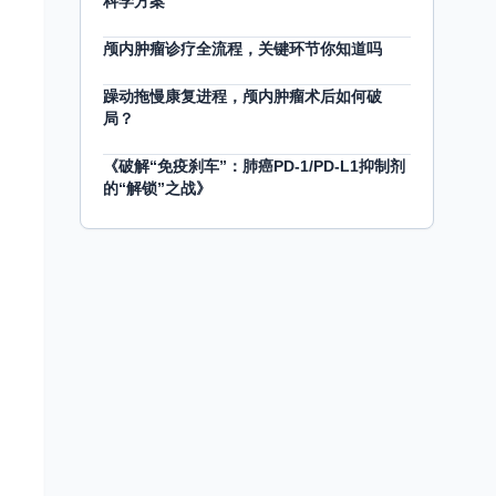
科学方案
颅内肿瘤诊疗全流程，关键环节你知道吗
躁动拖慢康复进程，颅内肿瘤术后如何破
局？
《破解“免疫刹车”：肺癌PD-1/PD-L1抑制剂
的“解锁”之战》