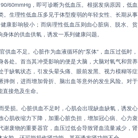
0/60mmHg，即可诊断为低血压。根据发病原因，低血
类。生理性低血压多见于体型瘦弱的年轻女性、长期从事
对健康影响较小；而病理性低血压则由心脏病、脱水、贫
响身体的供血供氧，诱发一系列健康问题。
官供血不足。心脏作为血液循环的“泵体”，血压过低时，
身各处。首当其冲受影响的便是大脑，大脑对氧气和营养
处于缺氧状态，引发头晕头痛、眼前发黑、视力模糊等症
厥摔倒，进而增加骨折、脑出血等意外的发生风险。对于
能直接危及生命。
而受损。心脏供血不足时，心肌会出现缺血缺氧，诱发心
致心肌收缩力下降，加重心脏负担，增加冠心病、心力衰
代谢废物的重要器官，血压过低会导致肾血流量减少，肾