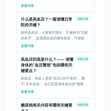
生活方式，我们可以在很大程度上预防和控制
查看详情
这种‘甜蜜负担’。 一、糖尿病的定义与发病情
况 糖尿病是...
什么是高血压？一篇读懂日常
当前文章
防控关键？
提到高血压，大家都不陌生，它被称为“沉默
的杀手”，是我国高发的慢性疾病，可很多人
只知其名，却不了解它的本质、危害和防控要
查看详情
点，今天就用通俗的语言讲清楚高血压那些
事。 高血压是指血...
高血压到底是什么？—— 读懂
当前文章
身体的“血压警报”包括哪些关
键要点？
高血压。很多人觉得“高压140不算高”，属
于“正常高值”，这已经是身体发出的“预警信
号”，需要及时干预。 我们平时说的高血压大
查看详情
多是原发性的，和遗传、生活习惯密切相关；
而继发性高...
糖尿病相关内容有哪些关键要
当前文章
点？