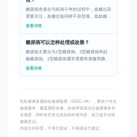
糖尿病患者在与疾病斗争的过程中，血糖过高
需要关注，血糖过低同样不容忽视。低血糖就
像隐藏在暗处的“健康刺客”，悄无声息地威胁
查看详情
着患者的身体健康和日常生活。 低血糖通常
指血糖水平低于...
糖尿病可以怎样处理或改善？
糖尿病主要分为1型糖尿病、2型糖尿病和妊
娠糖尿病。1型糖尿病通常需要终身服用胰岛
素，因为患者自身不能产生足够的胰岛素。2
查看详情
型糖尿病则与生活方式密切相关，许多患者可
以通过饮食和运动...
轻松健康隶属轻松健康集团（02661.HK），聚焦个性化
健康服务，覆盖预防保健、疾病早筛及综合健康服务包
全场景，同时依托专业策划的科普内容，助力提升全民
健康意识。
内容仅供科普，不替代面诊，不构成诊疗建议。