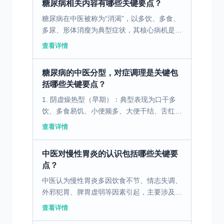
糖尿病相关内容有哪些关键要点？
糖尿病在中医被称为“消渴”，以多饮、多食、
多尿、形体消瘦为典型症状，其核心病机是阴
虚燥热，病变脏腑主要涉及肺、胃、肾三脏，
查看详情
临床康复需围绕养阴生津、润燥清热展开，同
时兼顾脏腑功能...
糖尿病的中医分型，对症调理是关键包
括哪些关键要点？
1. 阴虚燥热型（早期）：典型表现为口干多
饮、多食易饥、小便频多、大便干结、舌红苔
黄，多见于初发糖尿病、年轻患者。 2. 气阴
查看详情
两虚型（中期）：表现为乏力自汗、气短懒
言、口干咽燥...
中医对慢性胃炎的认识包括哪些关键要
点？
中医认为慢性胃炎多因饮食不节、情志失调、
外邪犯胃、脾胃虚弱等因素引起，主要涉及脾
胃、肝等脏腑。其病机主要为脾胃虚弱、气滞
查看详情
血瘀、湿热内蕴等。 二、中医治疗慢性胃炎