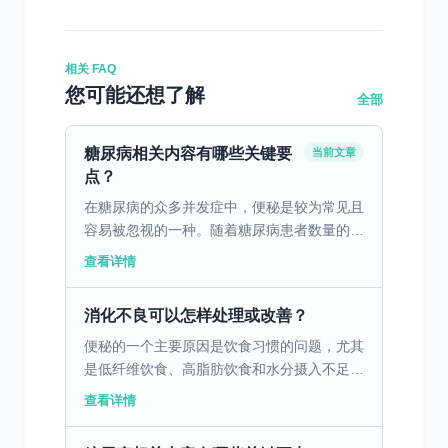
相关 FAQ
您可能还想了解
全部
糖尿病相关内容有哪些关键要
当前文章
点？
在糖尿病的众多并发症中，便秘是较为常见且
容易被忽视的一种。随着糖尿病患者数量的不
断增加，了解糖尿病代谢异常引发便秘的原
查看详情
因、症状以及有效的治疗方法，对改善患者生
活质量、控制病情发...
消化不良可以怎样处理或改善？
便秘的一个主要原因是饮食习惯的问题，尤其
是低纤维饮食、高脂肪饮食和水分摄入不足。
这些饮食习惯会导致胃肠蠕动减慢，粪便变得
查看详情
干燥硬结，从而导致排便困难。为了改善这种
情况，建议在日常...