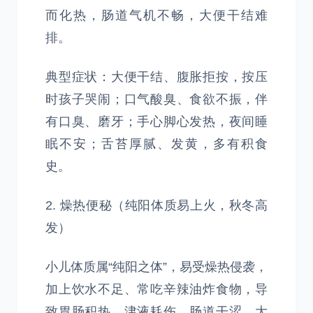
而化热，肠道气机不畅，大便干结难
排。
典型症状：大便干结、腹胀拒按，按压
时孩子哭闹；口气酸臭、食欲不振，伴
有口臭、磨牙；手心脚心发热，夜间睡
眠不安；舌苔厚腻、发黄，多有积食
史。
2. 燥热便秘（纯阳体质易上火，秋冬高
发）
小儿体质属“纯阳之体”，易受燥热侵袭，
加上饮水不足、常吃辛辣油炸食物，导
致胃肠积热，津液耗伤，肠道干涩，大