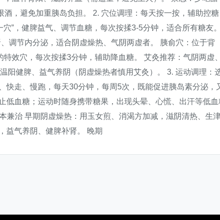
酒，避免加重胰岛负担。 2. 穴位调理：每天按一按，辅助控糖
一穴”，健脾益气、调节血糖，每次按揉3-5分钟，适合所有糖友
肾、调节内分泌，适合阴虚燥热、气阴两虚者。 胰俞穴：位于背
能的特效穴，每次按揉3分钟，辅助降血糖。 艾灸推荐：气阴两虚
温阳健脾、益气养阴（阴虚燥热者慎用艾灸）。 3. 运动调理：
、快走、慢跑，每天30分钟，每周5次，既能促进胰岛素分泌，
防止低血糖；运动时随身携带糖果，出现头晕、心慌、出汗等低血
，标本兼治 早期阴虚燥热：用玉女煎、消渴方加减，滋阴清热、生
，益气养阴、健脾补肾。 晚期