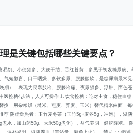
调理是关键包括哪些关键要点？
多食易饥、小便频多、大便干结、舌红苔黄，多见于初发糖尿病、
自汗、气短懒言、口干咽燥、多饮多尿、腰膝酸软，是糖尿病最常见
虚型（晚期）：表现为畏寒肢冷、腰膝冷痛、夜尿频多、浮肿、面色苍
医控糖4步法，人人可操作 1. 饮食控糖：吃对主食，稳住血糖
食替换：用杂粮饭（糙米、燕麦、荞麦、玉米）替代精米白面，每
荐 阴虚燥热者：玉竹麦冬茶（玉竹5g+麦冬5g，冲泡），滋阴
g煮水，加山药50g、大米50g煮粥），益气养阴、健脾降糖。 
汤），温补肾阳、滋阴养血（需适量，避免上火）。 禁忌：少吃甜