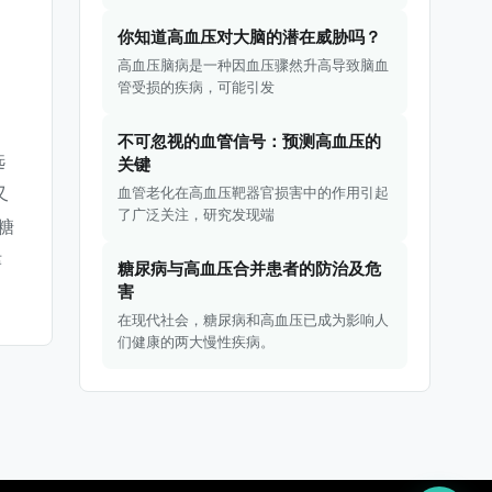
你知道高血压对大脑的潜在威胁吗？
。
高血压脑病是一种因血压骤然升高导致脑血
管受损的疾病，可能引发
、
不可忽视的血管信号：预测高血压的
选
关键
又
血管老化在高血压靶器官损害中的作用引起
了广泛关注，研究发现端
糖
津
糖尿病与高血压合并患者的防治及危
害
在现代社会，糖尿病和高血压已成为影响人
们健康的两大慢性疾病。