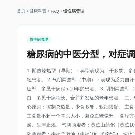
首页
健康科普
慢性病管理
FAQ
慢性病管理
糖尿病的中医分型，对症
1. 阴虚燥热型（早期）：典型表现为口干多饮、
轻患者。 2. 气阴两虚型（中期）：表现为乏力
证型，多见于病程5-10年的患者。 3. 阴阳两
白，多见于病程长、合并并发症的老年患者。 二、中
心原则：控制总热量，少食多餐，粗细搭配。 主
主食量不超一个拳头大小，避免血糖骤升。 食疗方推
燥、生津止渴。 气阴两虚者：黄芪山药粥（黄芪10
阳两虚者：枸杞羊肉汤（枸杞10g+羊肉50g，炖