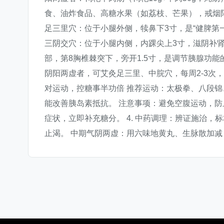
食、油炸食品、高糖水果（如荔枝、芒果），戒烟限
足三里穴：位于小腿外侧，犊鼻下3寸，是“健脾第
三阴交穴：位于小腿内侧，内踝尖上3寸，滋阴补
部，第8胸椎棘突下，旁开1.5寸，是调节胰腺功
阴阳两虚者，可艾灸足三里、中脘穴，每周2-3次，
对运动，控糖事半功倍 推荐运动：太极拳、八段锦
能改善胰岛素抵抗。 注意事项：避免空腹运动，
症状，立即补充糖分。 4. 中药调理：辨证施治
止渴。 中期气阴两虚：用六味地黄丸、生脉散加减