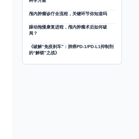
科学方案
颅内肿瘤诊疗全流程，关键环节你知道吗
躁动拖慢康复进程，颅内肿瘤术后如何破
局？
《破解“免疫刹车”：肺癌PD-1/PD-L1抑制剂
的“解锁”之战》