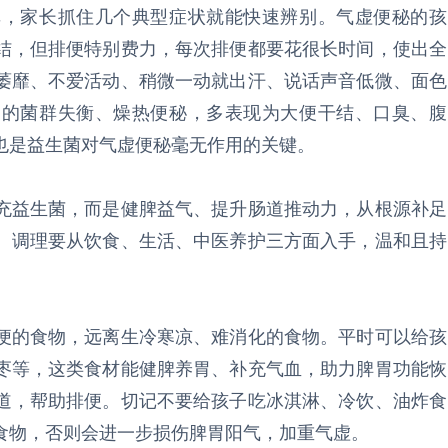
单，家长抓住几个典型症状就能快速辨别。气虚便秘的孩
结，但排便特别费力，每次排便都要花很长时间，使出全
萎靡、不爱活动、稍微一动就出汗、说话声音低微、面色
通的菌群失衡、燥热便秘，多表现为大便干结、口臭、腹
也是益生菌对气虚便秘毫无作用的关键。
充益生菌，而是健脾益气、提升肠道推动力，从根源补足
。调理要从饮食、生活、中医养护三方面入手，温和且持
便的食物，远离生冷寒凉、难消化的食物。平时可以给孩
枣等，这类食材能健脾养胃、补充气血，助力脾胃功能恢
道，帮助排便。切记不要给孩子吃冰淇淋、冷饮、油炸食
食物，否则会进一步损伤脾胃阳气，加重气虚。