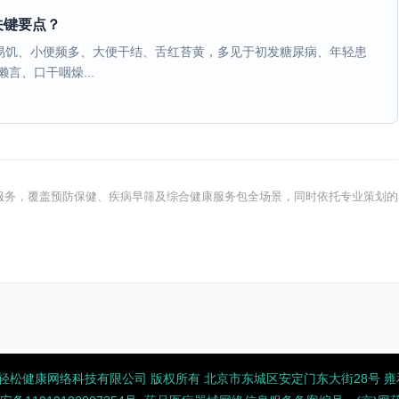
关键要点？
食易饥、小便频多、大便干结、舌红苔黄，多见于初发糖尿病、年轻患
言、口干咽燥...
健康服务，覆盖预防保健、疾病早筛及综合健康服务包全场景，同时依托专业策划的
2026 北京轻松健康网络科技有限公司 版权所有
北京市东城区安定门东大街28号 雍和大