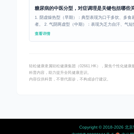
糖尿病的中医分型，对症调理是关键包括哪些
1. 阴虚燥热型（早期）：典型表现为口干多饮、多
者。 2. 气阴两虚型（中期）：表现为乏力自汗、气短懒
查看详情
轻松健康隶属轻松健康集团（02661.HK），聚焦个性化
科普内容，助力提升全民健康意识。
内容仅供科普，不替代面诊，不构成诊疗建议。
Copyright ©️ 2018-