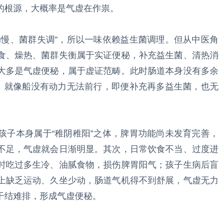
的根源，大概率是气虚在作祟。
动慢、菌群失调”，所以一味依赖益生菌调理。但从中医角
食、燥热、菌群失衡属于实证便秘，补充益生菌、清热消
大多是气虚便秘，属于虚证范畴。此时肠道本身没有多余
”，就像船没有动力无法前行，即便补充再多益生菌，也无
孩子本身属于“稚阴稚阳”之体，脾胃功能尚未发育完善，
不足，气虚就会日渐明显。其次，日常饮食不当、过度进
时吃过多生冷、油腻食物，损伤脾胃阳气；孩子生病后盲
上缺乏运动、久坐少动，肠道气机得不到舒展，气虚无力
干结难排，形成气虚便秘。