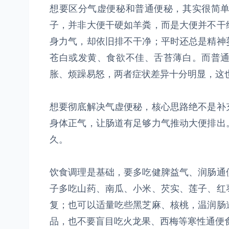
想要区分气虚便秘和普通便秘，其实很简
子，并非大便干硬如羊粪，而是大便并不干
身力气，却依旧排不干净；平时还总是精神
苍白或发黄、食欲不佳、舌苔薄白。而普
胀、烦躁易怒，两者症状差异十分明显，这
想要彻底解决气虚便秘，核心思路绝不是补
身体正气，让肠道有足够力气推动大便排出
久。
饮食调理是基础，要多吃健脾益气、润肠通
子多吃山药、南瓜、小米、芡实、莲子、红
复；也可以适量吃些黑芝麻、核桃，温润肠
品，也不要盲目吃火龙果、西梅等寒性通便