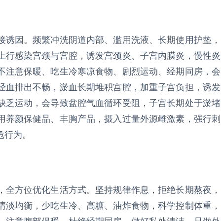
接诱因。频繁冲洗阴道内部、滥用洗液、长期使用护垫，
上行感染宫颈与宫腔，诱发宫颈炎、子宫内膜炎，慢性炎
不注意保暖、吃生冷寒凉食物、剧烈运动、经期同房，会
经血排出不畅，淤血长期堆积宫腔，加重子宫负担，诱发
缺乏运动，会导致盆腔气血循环受阻，子宫长期处于淤堵
用养颜保健品、丰胸产品，摄入过量外源雌激素，强行刺
危行为。
，全方位优化生活方式。坚持规律作息，拒绝长期熬夜，
清淡均衡，少吃生冷、高糖、油炸食物，科学控制体重，