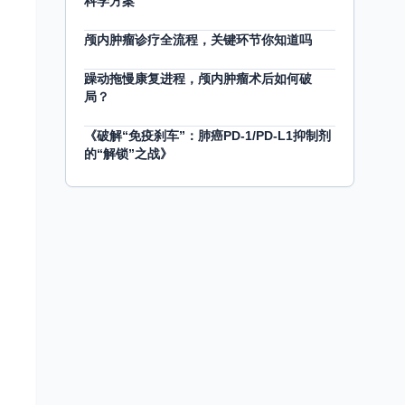
科学方案
颅内肿瘤诊疗全流程，关键环节你知道吗
躁动拖慢康复进程，颅内肿瘤术后如何破
局？
《破解“免疫刹车”：肺癌PD-1/PD-L1抑制剂
的“解锁”之战》