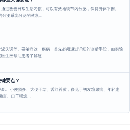
。通过改善日常生活习惯，可以有效地调节内分泌，保持身体平衡。
分泌系统分泌的激素...
分泌失调等。要治疗这一疾病，首先必须通过详细的诊断手段，如实验
生应帮助患者了解这...
关键要点？
食易饥、小便频多、大便干结、舌红苔黄，多见于初发糖尿病、年轻患
言、口干咽燥...