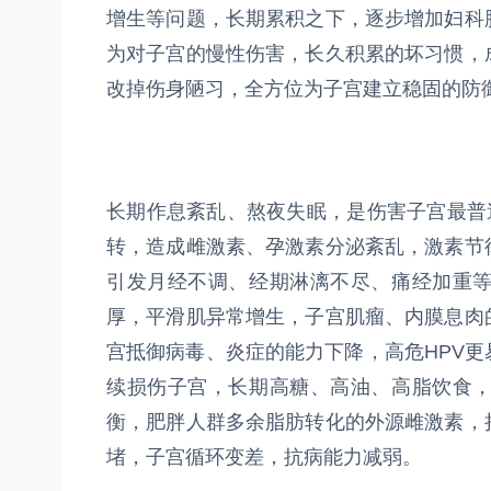
增生等问题，长期累积之下，逐步增加妇科
为对子宫的慢性伤害，长久积累的坏习惯，
改掉伤身陋习，全方位为子宫建立稳固的防
长期作息紊乱、熬夜失眠，是伤害子宫最普
转，造成雌激素、孕激素分泌紊乱，激素节
引发月经不调、经期淋漓不尽、痛经加重
厚，平滑肌异常增生，子宫肌瘤、内膜息肉
宫抵御病毒、炎症的能力下降，高危HPV
续损伤子宫，长期高糖、高油、高脂饮食
衡，肥胖人群多余脂肪转化的外源雌激素，
堵，子宫循环变差，抗病能力减弱。