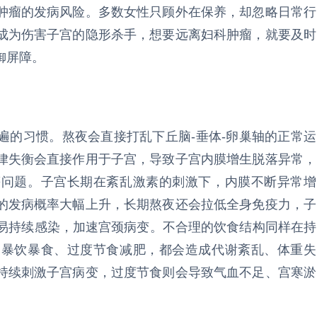
肿瘤的发病风险。多数女性只顾外在保养，却忽略日常行
成为伤害子宫的隐形杀手，想要远离妇科肿瘤，就要及时
御屏障。
遍的习惯。熬夜会直接打乱下丘脑-垂体-卵巢轴的正常运
律失衡会直接作用于子宫，导致子宫内膜增生脱落异常，
等问题。子宫长期在紊乱激素的刺激下，内膜不断异常增
的发病概率大幅上升，长期熬夜还会拉低全身免疫力，子
更易持续感染，加速宫颈病变。不合理的饮食结构同样在持
，暴饮暴食、过度节食减肥，都会造成代谢紊乱、体重失
持续刺激子宫病变，过度节食则会导致气血不足、宫寒淤