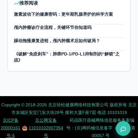
推荐阅读
激素波动下的健康密码：更年期乳腺养护的科学方案
颅内肿瘤诊疗全流程，关键环节你知道吗
躁动拖慢康复进程，颅内肿瘤术后如何破局？
《破解“免疫刹车”：肺癌PD-1/PD-L1抑制剂的“解锁”之
战》
Copyright ©️ 2018-2026 北京轻松健康网络科技有限公司 版权所有
北京
市东城区安定门东大街28号 雍和大厦F座7层 电话 10101019
京ICP备
京公网安备
药品医疗器械网络信息服务备案编
20000161
11010102007354
号：(京)网药械信息备字（2026）第
号-5
号
00057 号