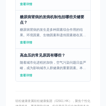
险。同时，糖尿病会影响脂肪代谢，使得血液
查看详情
中的脂质成分异常，这些异常的血脂也会加速
动脉硬化的进程。此...
糖尿病肾病的发病机制包括哪些关键要
点？
糖尿病肾病的发生是多种因素综合作用的结
果。环境因素、生物因素和遗传因素都在其中
扮演着重要角色。首先，环境因素，如不健康
查看详情
的饮食习惯、缺乏锻炼和肥胖，都会增加糖尿
病肾病的发生风险。...
高血压的常见原因有哪些？
随着城市化进程的加快，空气污染问题日益严
峻，成为影响城市人群健康的重要因素。本文
将探讨空气污染物暴露与高血压发病率及血压
查看详情
变异性的关系。 一、空气污染物种类及其来
源 空气污染物分...
轻松健康隶属轻松健康集团（02661.HK），聚焦个性化