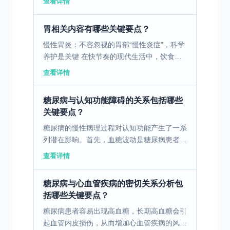
查看详情
的有效措施。 一、了解过敏性鼻炎的病因和
症状 过敏性鼻炎是...
胃相关内容有哪些关键要点？
慢性胃炎：不容忽视的胃部“慢性炎症”，科学
养护是关键 在快节奏的现代生活中，饮食不
规律、暴饮暴食、压力过大等问题，让慢性胃
查看详情
炎成为了发病率极高的消化系统疾病。据临床
数据显示，慢性...
糖尿病与认知功能障碍的关系包括哪些
关键要点？
糖尿病的慢性病理过程对认知功能产生了一系
列潜在影响。首先，血糖波动是糖尿病患者常
见的代谢异常之一，剧烈的血糖变化可能导致
查看详情
脑部葡萄糖供给的不稳定，进而影响认知能
力。血糖过高或过低...
糖尿病与心血管疾病的密切关系分析包
括哪些关键要点？
糖尿病患者容易出现高血糖，长期高血糖会引
起血管内皮损伤，从而增加心血管疾病的风