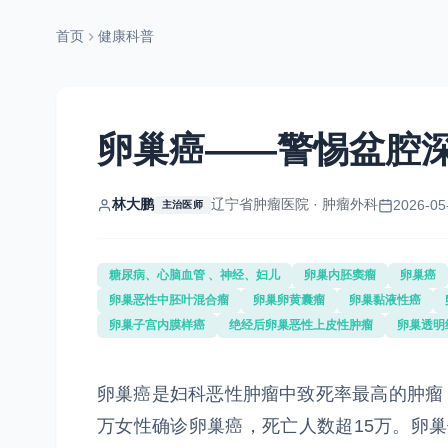
首页
健康科普
卵巢癌——警惕盆腔深
林大鹏
辽宁省肿瘤医院 · 肿瘤外科
2026-05
主治医师
糖尿病、心脑血管 、神经、妇儿
卵巢内胚窦瘤
卵巢癌
卵巢恶性中胚叶混合瘤
卵巢卵黄囊瘤
卵巢黏液性癌
卵巢子宫内膜样癌
绝经后卵巢恶性上皮性肿瘤
卵巢透明
卵巢癌是妇科恶性肿瘤中致死率最高的肿瘤，
万女性确诊卵巢癌，死亡人数超15万。卵巢