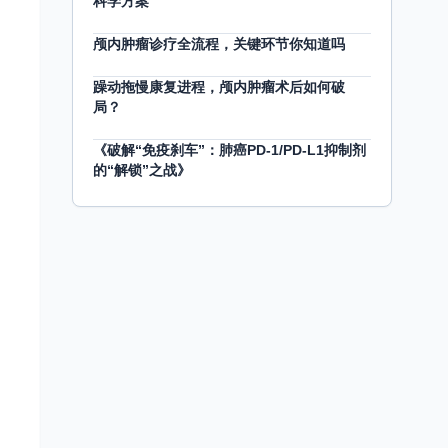
科学方案
颅内肿瘤诊疗全流程，关键环节你知道吗
躁动拖慢康复进程，颅内肿瘤术后如何破
局？
《破解“免疫刹车”：肺癌PD-1/PD-L1抑制剂
的“解锁”之战》