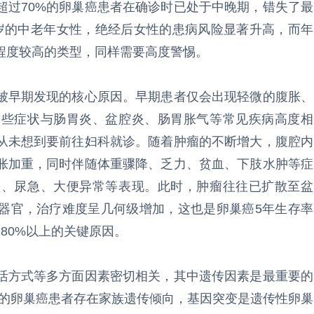
超过70%的卵巢癌患者在确诊时已处于中晚期，错失了最
0岁的中老年女性，绝经后女性的患病风险显著升高，而年
程度较高的类型，同样需要高度警惕。
被早期发现的核心原因。早期患者仅会出现轻微的腹胀、
这些症状与肠胃炎、盆腔炎、肠胃胀气等常见疾病高度相
从未想到要前往妇科就诊。随着肿瘤的不断增大，腹腔内
胀加重，同时伴随体重骤降、乏力、贫血、下肢水肿等症
频、尿急、大便异常等表现。此时，肿瘤往往已扩散至盆
器官，治疗难度呈几何级增加，这也是卵巢癌5年生存率
80%以上的关键原因。
活方式等多方面因素密切相关，其中遗传因素是最重要的
5%的卵巢癌患者存在家族遗传倾向，基因突变是遗传性卵巢