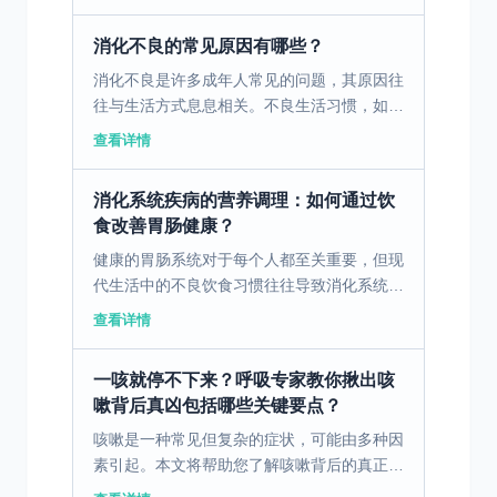
干燥硬结，从而导致排便困难。为了改善这种
情况，建议在日常...
消化不良的常见原因有哪些？
消化不良是许多成年人常见的问题，其原因往
往与生活方式息息相关。不良生活习惯，如不
规律的作息和饮食习惯，可能导致胃肠功能失
查看详情
调。此外，现代职场压力大也是一个不可忽视
的因素，长期处于...
消化系统疾病的营养调理：如何通过饮
食改善胃肠健康？
健康的胃肠系统对于每个人都至关重要，但现
代生活中的不良饮食习惯往往导致消化系统疾
病的高发。通过科学合理的饮食调理，可以有
查看详情
效改善胃肠健康。 一、消化不良的病因与饮
食因素 消化不良...
一咳就停不下来？呼吸专家教你揪出咳
嗽背后真凶包括哪些关键要点？
咳嗽是一种常见但复杂的症状，可能由多种因
素引起。本文将帮助您了解咳嗽背后的真正原
因，并提供有效的应对方法。 一、咳嗽的主