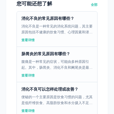
您可能还想了解
全部
消化不良的常见原因有哪些？
消化不良是一种常见的消化系统问题，其主要
原因包括不健康的饮食习惯、心理因素和潜在
的疾病。不健康的饮食习惯，如暴饮暴食、进
查看详情
食过快、过度依赖油腻和辛辣食物，都会对胃
肠道产生负面影响...
肠胃炎的常见原因有哪些？
腹痛是一种常见的症状，可能由多种原因引
起。其中，肠胃炎、消化不良和阑尾炎是最常
见的三个原因。肠胃炎是由病毒、细菌或寄生
查看详情
虫引起的胃肠道感染，通常伴随腹痛、腹泻、
恶心和呕吐。消化不...
消化不良可以怎样处理或改善？
便秘的一个主要原因是饮食习惯的问题，尤其
是低纤维饮食、高脂肪饮食和水分摄入不足。
这些饮食习惯会导致胃肠蠕动减慢，粪便变得
查看详情