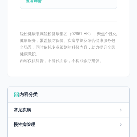
查看详情
要病因类型 咳嗽是一种常见的生理反应，其
背后的病因复杂多...
轻松健康隶属轻松健康集团（02661.HK），聚焦个性化
健康服务，覆盖预防保健、疾病早筛及综合健康服务包
全场景，同时依托专业策划的科普内容，助力提升全民
健康意识。
内容仅供科普，不替代面诊，不构成诊疗建议。
内容分类
常见疾病
慢性病管理