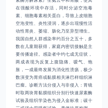
素酶分解尿素产生氨云中和胃酸，使其
在强酸环境中存活，同时分泌空泡毒
素、细胞毒素相关蛋白，导致上皮细胞
空泡变性、炎性浸润，逐步出现慢性活
动性胃炎、萎缩、肠化乃至异型增生。
我国自然人群感染率约百分之五十，多
数在儿童期获得，家庭内密切接触是主
要传播途径。感染者中约七成无症状，
两成表现为反复上腹隐痛、嗳气、饱
胀，一成最终发展为消化性溃疡，极少
数演变为胃癌或黏膜相关淋巴样组织淋
巴瘤。诊断方法分侵入与非侵入：胃镜
时取两块胃黏膜组织分别行快速尿素酶
试验及组织学染色为侵入金标准；碳十