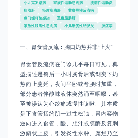
小儿克罗恩病
家族性结肠息肉病
溃疡性结肠炎
脂肪肝
轻度脂肪肝
非糜烂性反流病
幽门螺杆菌感染
重度脂肪肝
家族性腺瘤性息肉病
小儿溃疡性结肠炎
肠痉挛
一、胃食管反流：胸口灼热并非“上火”
胃食管反流病在门诊几乎每日可见，典
型描述是餐后一小时胸骨后或剑突下灼
热向上蔓延，夜间平卧或弯腰时加重，
部分患者伴酸味液体突然涌至咽喉，甚
至被误认为心绞痛或慢性咳嗽。其本质
是下食管括约肌一过性松弛，胃内容物
逆向进入食管，酸、胆汁或胰酶反复刺
激鳞状上皮，引发炎性水肿、糜烂乃至