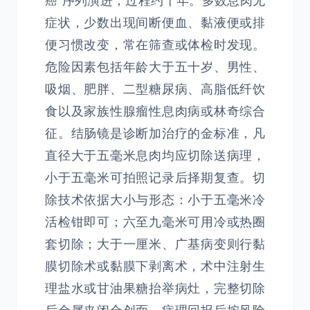
癌”序列演进，过程约十年。多数息肉无
症状，少数出现间断便血、黏液便或排
便习惯改变，常在筛查或体检时发现。
危险因素包括年龄大于五十岁、男性、
吸烟、肥胖、二型糖尿病、高脂低纤饮
食以及家族性腺瘤性息肉病或林奇综合
征。结肠镜是诊断加治疗的金标准，凡
直径大于五毫米息肉均应切除送病理，
小于五毫米可拍照记录后择期复查。切
除技术依据大小与形态：小于五毫米冷
活检钳即可；六至九毫米可用冷或热圈
套切除；大于一厘米、广基病变则行黏
膜切除术或黏膜下剥离术，术中注射生
理盐水或甘油果糖抬举病灶，完整切除