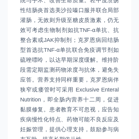
院与手术、改善生命质量。轻中度溃疡
性结肠炎首选美沙拉嗪口服并联合局部
灌肠，无效则升级至糖皮质激素，仍无
效可考虑生物制剂如抗TNF-α单抗、抗
整合素或JAK抑制剂；克罗恩病回结肠
型首选抗TNF-α单抗联合免疫调节剂如
硫唑嘌呤，以达早期深度缓解。维持阶
段需定期监测药物浓度与抗体，避免失
应答。营养支持同样重要，克罗恩病伴
狭窄或瘘管时可采用 Exclusive Enteral
Nutrition，即全肠内营养十二周，促进
黏膜修复。患者教育不可忽视，应告知
疾病慢性化特点、药物可能不良反应及
妊娠管理，提供心理支持，鼓励参与病