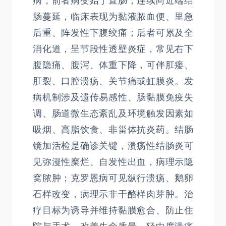
病，前者病变始于直肠，连续向近端结
肠蔓延，临床表现为黏液脓血便、里急
后重、阵发性下腹绞痛；后者可累及全
消化道，呈节段性透壁炎症，常见右下
腹隐痛、腹泻、体重下降，可伴肛瘘、
肛裂、口腔溃疡、关节痛或虹膜炎。发
病机制涉及遗传易感性、肠黏膜免疫失
调、肠道微生态紊乱及环境触发因素如
吸烟、高脂饮食、非甾体抗炎药。结肠
镜加活检是确诊关键，溃疡性结肠炎可
见弥漫性糜烂、自发性出血，病理示隐
窝脓肿；克罗恩病可见纵行溃疡、鹅卵
石样改变，病理示非干酪样肉芽肿。治
疗目标为诱导并维持黏膜愈合、防止住