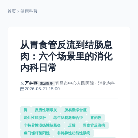
首页
健康科普
从胃食管反流到结肠息
肉：六个场景里的消化
内科日常
万林燕
宜昌市中心人民医院 · 消化内科
主治医师
2026-05-21 15:00
胃
反流性咽喉炎
肠易激综合征
局灶性脂肪肝
老年肠易激综合征
胃灼热
非特异性溃疡性结肠炎
反酸
胃食管反流病
幽门螺杆菌阳性
非特异性功能性肠病