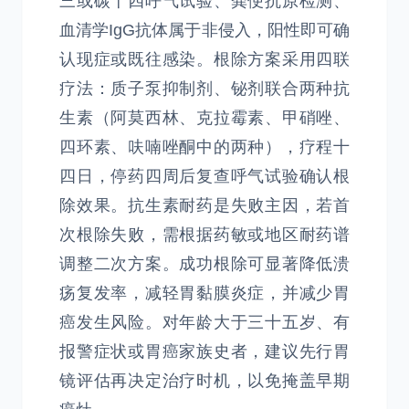
三或碳十四呼气试验、粪便抗原检测、
血清学IgG抗体属于非侵入，阳性即可确
认现症或既往感染。根除方案采用四联
疗法：质子泵抑制剂、铋剂联合两种抗
生素（阿莫西林、克拉霉素、甲硝唑、
四环素、呋喃唑酮中的两种），疗程十
四日，停药四周后复查呼气试验确认根
除效果。抗生素耐药是失败主因，若首
次根除失败，需根据药敏或地区耐药谱
调整二次方案。成功根除可显著降低溃
疡复发率，减轻胃黏膜炎症，并减少胃
癌发生风险。对年龄大于三十五岁、有
报警症状或胃癌家族史者，建议先行胃
镜评估再决定治疗时机，以免掩盖早期