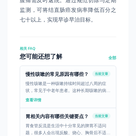
腹痛需及时返院。通过规范切除与定期
监测，可将结直肠癌发病率降低百分之
七十以上，实现早诊早治目标。
相关 FAQ
您可能还想了解
全部
慢性咳嗽的常见原因有哪些？
当前文章
慢性咳嗽是一种咳嗽持续时间超过八周的症
状，常见于中老年患者。这种长期咳嗽的病因
可以是多种多样的，比如慢性支气管炎，患者
查看详情
可表现出持续性咳嗽伴有痰液分泌。哮喘同样
也是导致慢性咳嗽的...
胃相关内容有哪些关键要点？
当前文章
胃食管反流是生活中十分常见的脾胃不适问
题，很多人会出现反酸、烧心、胸骨后不适、