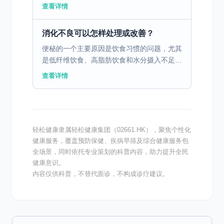
见的三个原因。肠胃炎是由病毒、细菌或寄生
查看详情
虫引起的胃肠道感染，通常伴随腹痛、腹泻、
恶心和呕吐。消化不...
消化不良可以怎样处理或改善？
便秘的一个主要原因是饮食习惯的问题，尤其
是低纤维饮食、高脂肪饮食和水分摄入不足。
这些饮食习惯会导致胃肠蠕动减慢，粪便变得
查看详情
干燥硬结，从而导致排便困难。为了改善这种
情况，建议在日常...
轻松健康隶属轻松健康集团（02661.HK），聚焦个性化
健康服务，覆盖预防保健、疾病早筛及综合健康服务包
全场景，同时依托专业策划的科普内容，助力提升全民
健康意识。
内容仅供科普，不替代面诊，不构成诊疗建议。