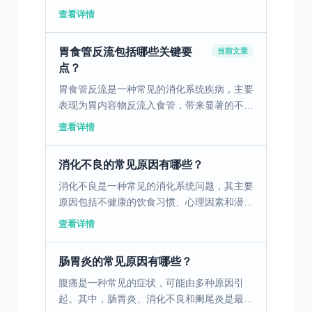
咽喉异物感等症状，看似是小毛病，却会反复
查看详情
困扰日常生活，长期不注意调理，还会影响脾
胃的正常运化功能。...
胃食管反流包括哪些关键要
当前文章
点？
胃食管反流是一种常见的消化系统疾病，主要
表现为胃内容物反流入食管，带来显著的不适
和健康风险。 一、胃食管反流的定义与病因
查看详情
胃食管反流（GERD）是一种常见的疾病，其
主要特征是胃...
消化不良的常见原因有哪些？
消化不良是一种常见的消化系统问题，其主要
原因包括不健康的饮食习惯、心理因素和潜在
的疾病。不健康的饮食习惯，如暴饮暴食、进
查看详情
食过快、过度依赖油腻和辛辣食物，都会对胃
肠道产生负面影响...
肠胃炎的常见原因有哪些？
腹痛是一种常见的症状，可能由多种原因引
起。其中，肠胃炎、消化不良和阑尾炎是最常