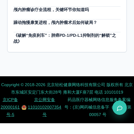
颅内肿瘤诊疗全流程，关键环节你知道吗
躁动拖慢康复进程，颅内肿瘤术后如何破局？
《破解“免疫刹车”：肺癌PD-1/PD-L1抑制剂的“解锁”之
战》
Copyright ©️ 2018-2026 北京轻松健康网络科技有限公司 版权所有
北京
市东城区安定门东大街28号 雍和大厦F座7层 电话 10101019
京ICP备
京公网安备
药品医疗器械网络信息服务备案编
20000161
11010102007354
号：(京)网药械信息备字（2026）第
号-5
号
00057 号