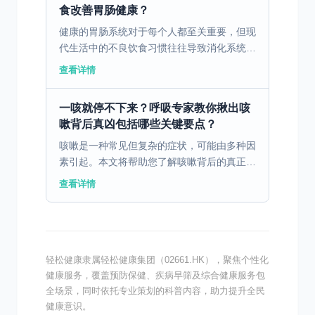
食改善胃肠健康？
健康的胃肠系统对于每个人都至关重要，但现
代生活中的不良饮食习惯往往导致消化系统疾
病的高发。通过科学合理的饮食调理，可以有
查看详情
效改善胃肠健康。 一、消化不良的病因与饮
食因素 消化不良...
一咳就停不下来？呼吸专家教你揪出咳
嗽背后真凶包括哪些关键要点？
咳嗽是一种常见但复杂的症状，可能由多种因
素引起。本文将帮助您了解咳嗽背后的真正原
因，并提供有效的应对方法。 一、咳嗽的主
查看详情
要病因类型 咳嗽是一种常见的生理反应，其
背后的病因复杂多...
轻松健康隶属轻松健康集团（02661.HK），聚焦个性化
健康服务，覆盖预防保健、疾病早筛及综合健康服务包
全场景，同时依托专业策划的科普内容，助力提升全民
健康意识。