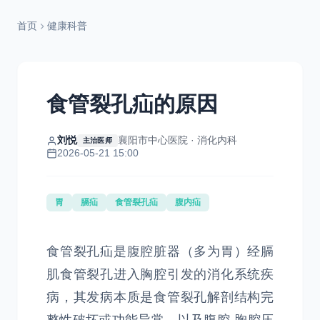
首页
健康科普
食管裂孔疝的原因
刘悦
襄阳市中心医院 · 消化内科
主治医师
2026-05-21 15:00
胃
膈疝
食管裂孔疝
腹内疝
食管裂孔疝是腹腔脏器（多为胃）经膈
肌食管裂孔进入胸腔引发的消化系统疾
病，其发病本质是食管裂孔解剖结构完