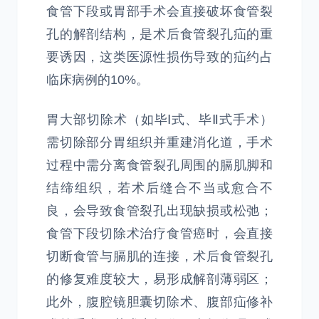
食管下段或胃部手术会直接破坏食管裂
孔的解剖结构，是术后食管裂孔疝的重
要诱因，这类医源性损伤导致的疝约占
临床病例的10%。
胃大部切除术（如毕Ⅰ式、毕Ⅱ式手术）
需切除部分胃组织并重建消化道，手术
过程中需分离食管裂孔周围的膈肌脚和
结缔组织，若术后缝合不当或愈合不
良，会导致食管裂孔出现缺损或松弛；
食管下段切除术治疗食管癌时，会直接
切断食管与膈肌的连接，术后食管裂孔
的修复难度较大，易形成解剖薄弱区；
此外，腹腔镜胆囊切除术、腹部疝修补