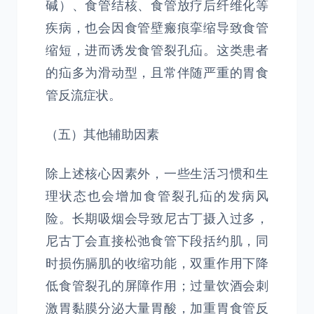
碱）、食管结核、食管放疗后纤维化等
疾病，也会因食管壁瘢痕挛缩导致食管
缩短，进而诱发食管裂孔疝。这类患者
的疝多为滑动型，且常伴随严重的胃食
管反流症状。
（五）其他辅助因素
除上述核心因素外，一些生活习惯和生
理状态也会增加食管裂孔疝的发病风
险。长期吸烟会导致尼古丁摄入过多，
尼古丁会直接松弛食管下段括约肌，同
时损伤膈肌的收缩功能，双重作用下降
低食管裂孔的屏障作用；过量饮酒会刺
激胃黏膜分泌大量胃酸，加重胃食管反