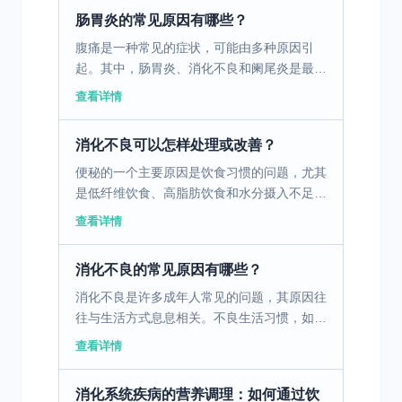
肠道产生负面影响...
肠胃炎的常见原因有哪些？
腹痛是一种常见的症状，可能由多种原因引
起。其中，肠胃炎、消化不良和阑尾炎是最常
见的三个原因。肠胃炎是由病毒、细菌或寄生
查看详情
虫引起的胃肠道感染，通常伴随腹痛、腹泻、
恶心和呕吐。消化不...
消化不良可以怎样处理或改善？
便秘的一个主要原因是饮食习惯的问题，尤其
是低纤维饮食、高脂肪饮食和水分摄入不足。
这些饮食习惯会导致胃肠蠕动减慢，粪便变得
查看详情
干燥硬结，从而导致排便困难。为了改善这种
情况，建议在日常...
消化不良的常见原因有哪些？
消化不良是许多成年人常见的问题，其原因往
往与生活方式息息相关。不良生活习惯，如不
规律的作息和饮食习惯，可能导致胃肠功能失
查看详情
调。此外，现代职场压力大也是一个不可忽视
的因素，长期处于...
消化系统疾病的营养调理：如何通过饮