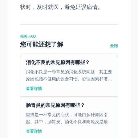
状时，及时就医，避免延误病情。
相关 FAQ
您可能还想了解
全部
消化不良的常见原因有哪些？
消化不良是一种常见的消化系统问题，其主要
原因包括不健康的饮食习惯、心理因素和潜在
的疾病。不健康的饮食习惯，如暴饮暴食、进
查看详情
食过快、过度依赖油腻和辛辣食物，都会对胃
肠道产生负面影响...
肠胃炎的常见原因有哪些？
腹痛是一种常见的症状，可能由多种原因引
起。其中，肠胃炎、消化不良和阑尾炎是最常
见的三个原因。肠胃炎是由病毒、细菌或寄生
查看详情
虫引起的胃肠道感染，通常伴随腹痛、腹泻、