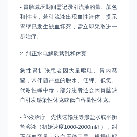
- 胃肠减压期间需记录引流液的量、颜色
和性状，若引流液出现血性液体，提示
胃壁已发生缺血坏死，需立即采取进一
步治疗。
2. 纠正水电解质紊乱和休克
急性胃扩张患者因大量呕吐、胃内潴
留，常伴随严重的脱水、低钾、低氯、
代谢性碱中毒，部分患者还会因胃壁缺
血引发感染性休克或低血容量性休克。
- 补液治疗：先快速输注等渗盐水或平衡
盐溶液（初始速度1000-2000ml/h），纠
正低血容量；待血压稳定后，根据电解