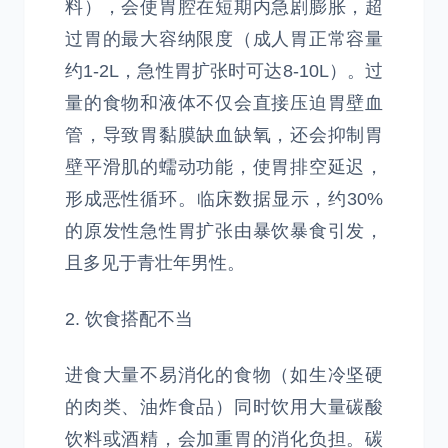
料），会使胃腔在短期内急剧膨胀，超
过胃的最大容纳限度（成人胃正常容量
约1-2L，急性胃扩张时可达8-10L）。过
量的食物和液体不仅会直接压迫胃壁血
管，导致胃黏膜缺血缺氧，还会抑制胃
壁平滑肌的蠕动功能，使胃排空延迟，
形成恶性循环。临床数据显示，约30%
的原发性急性胃扩张由暴饮暴食引发，
且多见于青壮年男性。
2. 饮食搭配不当
进食大量不易消化的食物（如生冷坚硬
的肉类、油炸食品）同时饮用大量碳酸
饮料或酒精，会加重胃的消化负担。碳