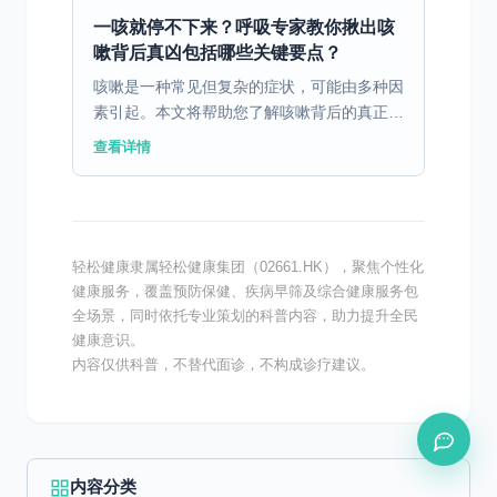
食因素 消化不良...
一咳就停不下来？呼吸专家教你揪出咳
嗽背后真凶包括哪些关键要点？
咳嗽是一种常见但复杂的症状，可能由多种因
素引起。本文将帮助您了解咳嗽背后的真正原
因，并提供有效的应对方法。 一、咳嗽的主
查看详情
要病因类型 咳嗽是一种常见的生理反应，其
背后的病因复杂多...
轻松健康隶属轻松健康集团（02661.HK），聚焦个性化
健康服务，覆盖预防保健、疾病早筛及综合健康服务包
全场景，同时依托专业策划的科普内容，助力提升全民
健康意识。
内容仅供科普，不替代面诊，不构成诊疗建议。
内容分类