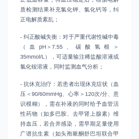
质检测结果补充氯化钾、氯化钙等，纠
正电解质紊乱；
- 纠正酸碱失衡：对于严重代谢性碱中毒
（血pH＞7.55、碳酸氢根＞
35mmol/L），可适量输注稀盐酸溶液或
氯化铵溶液，同时监测血气分析；
- 抗休克治疗：若患者出现休克症状（血
压＜90/60mmHg、心率＞120次/分、意
识模糊），需在补液的同时给予血管活
性药物（如多巴胺、去甲肾上腺素）维
持血压，若合并感染，需早期足量使用
广谱抗生素（如头孢哌酮舒巴坦联合甲