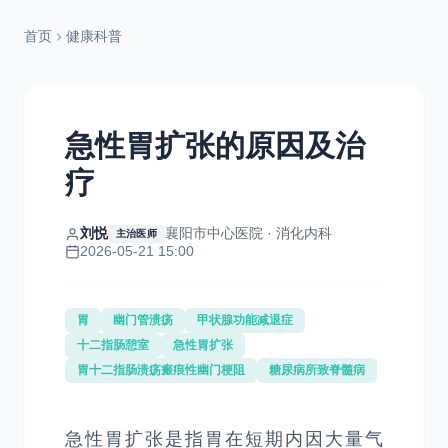
首页
健康科普
急性胃扩张的原因及治
疗
刘悦
襄阳市中心医院 · 消化内科
主治医师
2026-05-21 15:00
胃
幽门管溃疡
甲状腺功能减退症
十二指肠憩室
急性胃扩张
胃十二指肠溃疡瘢痕性幽门梗阻
糖尿病所致脊髓病
急性胃扩张是指胃在短期内因大量气