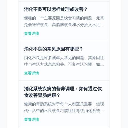
恶心和呕吐。消化不...
消化不良可以怎样处理或改善？
便秘的一个主要原因是饮食习惯的问题，尤其
是低纤维饮食、高脂肪饮食和水分摄入不足。
这些饮食习惯会导致胃肠蠕动减慢，粪便变得
查看详情
干燥硬结，从而导致排便困难。为了改善这种
情况，建议在日常...
消化不良的常见原因有哪些？
消化不良是许多成年人常见的问题，其原因往
往与生活方式息息相关。不良生活习惯，如不
规律的作息和饮食习惯，可能导致胃肠功能失
查看详情
调。此外，现代职场压力大也是一个不可忽视
的因素，长期处于...
消化系统疾病的营养调理：如何通过饮
食改善胃肠健康？
健康的胃肠系统对于每个人都至关重要，但现
代生活中的不良饮食习惯往往导致消化系统疾
病的高发。通过科学合理的饮食调理，可以有
查看详情
效改善胃肠健康。 一、消化不良的病因与饮