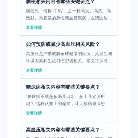
脑梗相关内容有哪些关键要点？
脑梗死，俗称“中风”，是一种高发、高危、高
致残、高复发的急性脑血管疾病，在我国居民
死因顺位中长期位居前列。它发病突然、进展
查看详情
迅速，每延误一分钟救治，就会有大量脑细胞
不可逆死亡，给...
如何预防或减少高血压相关风险？
高血压是严重威胁全球健康的疾病，其发生与
环境因素和生活习惯密切相关。本文将探讨这
些因素及其预防方法。 一、高血压的环境因
查看详情
素分析 高血压的发生和发展与多种环境因素
密切相关，其中气...
糖尿病相关内容有哪些关键要点？
“糖尿病不就是多喝几口水、多上几次厕所
吗？”这种认知上的偏差，让无数糖尿病患者
错过了最佳的治疗时机。糖尿病是一组以高血
查看详情
糖为特征的代谢性疾病，其核心是胰岛素分泌
不足或胰岛素作用缺...
高血压相关内容有哪些关键要点？