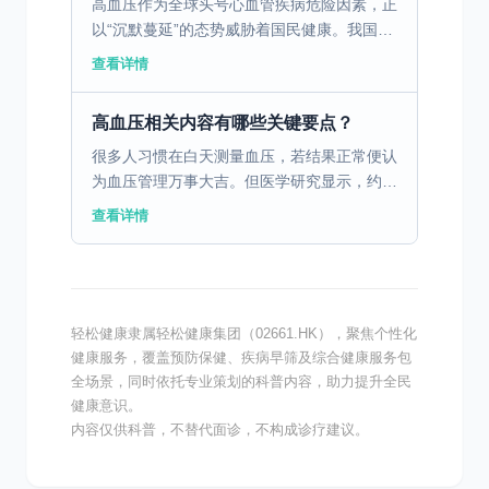
高血压作为全球头号心血管疾病危险因素，正
以“沉默蔓延”的态势威胁着国民健康。我国高
血压患者已突破3.3亿，其中近半数人不知道
查看详情
自己患病，即便确诊者中，也有超过三成未能
实现血压有效...
高血压相关内容有哪些关键要点？
很多人习惯在白天测量血压，若结果正常便认
为血压管理万事大吉。但医学研究显示，约
30%的高血压患者存在“夜间高血压”问题——
查看详情
白天血压正常，夜间却悄悄升高，如同潜伏的
健康杀手，无声...
轻松健康隶属轻松健康集团（02661.HK），聚焦个性化
健康服务，覆盖预防保健、疾病早筛及综合健康服务包
全场景，同时依托专业策划的科普内容，助力提升全民
健康意识。
内容仅供科普，不替代面诊，不构成诊疗建议。