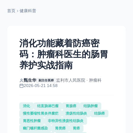
首页
健康科普
消化功能藏着防癌密
码：肿瘤科医生的肠胃
养护实战指南
甄生华
监利市人民医院 · 肿瘤科
副主任医师
2026-05-21 14:58
消化
结直肠淋巴瘤
胃腺癌
结肠肿瘤
慢性萎缩性胃炎伴糜烂
溃疡性结肠炎
结肠癌
胃恶性肿瘤
非特异性溃疡性结肠炎
幽门螺杆菌感染
胃类癌
胃癌