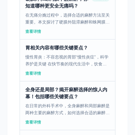
知道哪种更安全无痛吗？
在无痛分娩过程中，选择合适的麻醉方法至关
重要。本文探讨了硬膜外阻滞麻醉和蛛网膜下
腔阻滞麻醉对无痛分娩的安全性及效果。
查看详情
一、硬膜外阻滞麻醉的安全性分析 硬膜外阻
滞麻醉是一种在无痛...
胃相关内容有哪些关键要点？
慢性胃炎：不容忽视的胃部“慢性炎症”，科学
养护是关键 在快节奏的现代生活中，饮食不
规律、暴饮暴食、压力过大等问题，让慢性胃
查看详情
炎成为了发病率极高的消化系统疾病。据临床
数据显示，慢性...
全身还是局部？揭开麻醉选择的惊人内
幕！包括哪些关键要点？
在日常的外科手术中，全身麻醉和局部麻醉是
两种主要的麻醉方式，如何选择合适的麻醉方
式成为患者和医生关注的重要问题。 一、全
查看详情
身麻醉与局部麻醉的定义及特点 全身麻醉和
局部麻醉是手术中...