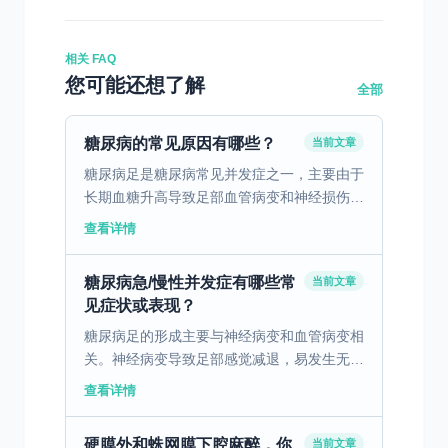
相关 FAQ
您可能还想了解
全部
糖尿病的常见原因有哪些？
当前文章
糖尿病足是糖尿病常见并发症之一，主要由于
长期血糖升高导致足部血管病变和神经损伤。
足部溃疡、感染和坏疽是其常见表现。患者常
查看详情
感到足部出现无痛性的溃疡，这可能会导致严
重的感染，甚至坏...
糖尿病急/慢性并发症有哪些常
当前文章
见症状或表现？
糖尿病足的形成主要与神经病变和血管病变相
关。神经病变导致足部感觉减退，易发生无痛
溃疡，而血管病变则引起供血不足，增加感染
查看详情
和坏疽风险。典型临床表现包括足部溃疡、感
染和坏疽等，在糖...
硬膜外和蛛网膜下腔麻醉，你
当前文章