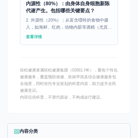
内源性（80%）：由身体自身细胞新陈
代谢产生。包括哪些关键要点？
2. 外源性（20%）：从富含嘌呤的食物中摄
入，如海鲜、红肉，动物内脏等酒精（尤其是
啤酒）。 为何要看内分泌科？抓住疾病的“总
查看详情
开关” 很多人首诊于骨科或风湿科，这无可厚
非。但痛...
轻松健康隶属轻松健康集团（02661.HK），聚焦个性化
健康服务，覆盖预防保健、疾病早筛及综合健康服务包
全场景，同时依托专业策划的科普内容，助力提升全民
健康意识。
内容仅供科普，不替代面诊，不构成诊疗建议。
内容分类