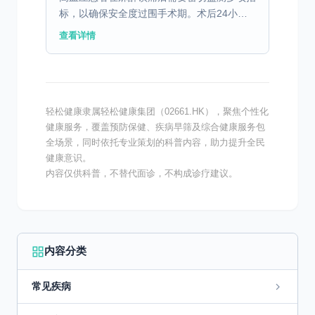
标，以确保安全度过围手术期。术后24小时
内是并发症高发时段，医护人员应每15-30分
查看详情
钟测量一次血压，维持收缩压在140-
160mmHg之...
轻松健康隶属轻松健康集团（02661.HK），聚焦个性化
健康服务，覆盖预防保健、疾病早筛及综合健康服务包
全场景，同时依托专业策划的科普内容，助力提升全民
健康意识。
内容仅供科普，不替代面诊，不构成诊疗建议。
内容分类
常见疾病