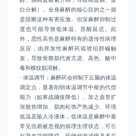
醇、胰高血糖素升高，导致高血糖、蛋
白分解）。全身麻醉的核心目的之一就
是阻断这种有害应激。但深麻醉抑制过
度也可能导致低体温、苏醒延迟。此
外，恶性高热是麻醉特有的遗传性病理
反应，由挥发性麻醉药或琥珀胆碱触
发，导致骨骼肌代谢亢进、高热、酸中
毒和横纹肌溶解。
· 体温调节：麻醉药会抑制下丘脑的体温
调定点，显著削弱体温调节中枢的代偿
能力（如寒战阈值降低）。加之血管扩
张散热增加、肌肉松弛产热减少、环境
低温及输入冷液体，低体温是麻醉中最
常见但易被忽视的病理生理状态，可引