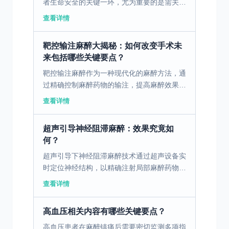
者生命安全的关键一环，尤为重要的是需关注
高血压患者的特殊需求。 一、麻醉过程中呼
查看详情
吸功能监测的重要性及其对高血压患者的特殊
意义 在麻醉过程...
靶控输注麻醉大揭秘：如何改变手术未
来包括哪些关键要点？
靶控输注麻醉作为一种现代化的麻醉方法，通
过精确控制麻醉药物的输注，提高麻醉效果的
可控性及安全性，特别适用于高风险手术患
查看详情
者。 一、靶控输注麻醉的定义及其原理 靶控
输注麻醉是一种通...
超声引导神经阻滞麻醉：效果究竟如
何？
超声引导下神经阻滞麻醉技术通过超声设备实
时定位神经结构，以精确注射局部麻醉药物，
达到安全有效的麻醉效果。 一、超声引导下
查看详情
神经阻滞麻醉的定义与技术 超声引导下神经
阻滞麻醉是一种将...
高血压相关内容有哪些关键要点？
高血压患者在麻醉镇痛后需要密切监测多项指