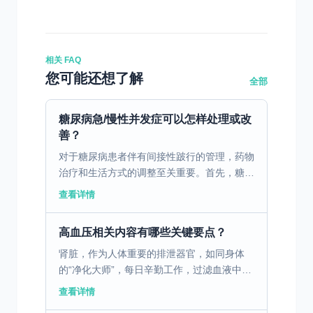
相关 FAQ
您可能还想了解
全部
糖尿病急/慢性并发症可以怎样处理或改
善？
对于糖尿病患者伴有间接性跛行的管理，药物
治疗和生活方式的调整至关重要。首先，糖尿
病药物管理是基础，常见的药物如胰岛素、口
查看详情
服降糖药和GLP-1受体激动剂，可以有效控制
血糖水平，减...
高血压相关内容有哪些关键要点？
肾脏，作为人体重要的排泄器官，如同身体
的“净化大师”，每日辛勤工作，过滤血液中的
废物和多余水分，形成尿液排出体外。然而，
查看详情
在我们的日常生活中，却存在着诸多可能让肾