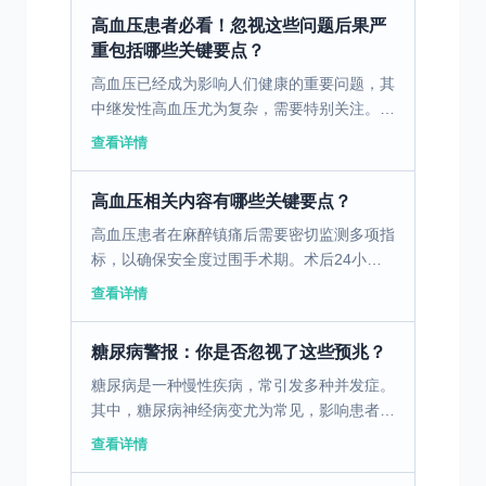
脏“中毒”的因素...
高血压患者必看！忽视这些问题后果严
重包括哪些关键要点？
高血压已经成为影响人们健康的重要问题，其
中继发性高血压尤为复杂，需要特别关注。
一、继发性高血压的定义与病因 继发性高血
查看详情
压是指由于其他基础疾病引起的高血压。这些
基础疾病包括肾脏...
高血压相关内容有哪些关键要点？
高血压患者在麻醉镇痛后需要密切监测多项指
标，以确保安全度过围手术期。术后24小时
内是并发症高发时段，医护人员应每15-30分
查看详情
钟测量一次血压，维持收缩压在140-
160mmHg之...
糖尿病警报：你是否忽视了这些预兆？
糖尿病是一种慢性疾病，常引发多种并发症。
其中，糖尿病神经病变尤为常见，影响患者生
活质量。 一、糖尿病神经病变的定义与病因
查看详情
糖尿病神经病变是糖尿病患者常见的慢性并发
症之一，其主要...