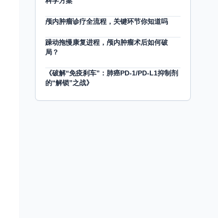
科学方案
颅内肿瘤诊疗全流程，关键环节你知道吗
躁动拖慢康复进程，颅内肿瘤术后如何破
局？
《破解“免疫刹车”：肺癌PD-1/PD-L1抑制剂
的“解锁”之战》