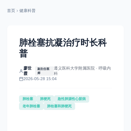
首页
健康科普
肺栓塞抗凝治疗时长科
普
廖世
遵义医科大学附属医院 · 呼吸内
副主任医
霞
科
师
2026-05-28 15:04
肺栓塞
肺梗死
急性肺源性心脏病
老年肺栓塞
肺栓塞和肺梗死