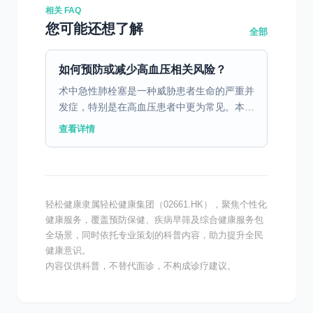
相关 FAQ
您可能还想了解
全部
如何预防或减少高血压相关风险？
术中急性肺栓塞是一种威胁患者生命的严重并
发症，特别是在高血压患者中更为常见。本文
将探讨其预防与处理策略。 一、术中急性肺
查看详情
栓塞的高危因素分析 在外科手术过程中，高
血压患者由于其特...
轻松健康隶属轻松健康集团（02661.HK），聚焦个性化
健康服务，覆盖预防保健、疾病早筛及综合健康服务包
全场景，同时依托专业策划的科普内容，助力提升全民
健康意识。
内容仅供科普，不替代面诊，不构成诊疗建议。