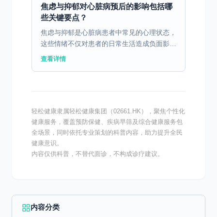
焦虑与抑郁对心脏病预后的影响包括哪
些关键要点？
焦虑与抑郁是心脏病患者中常见的心理状态，
这些情绪不仅对患者的日常生活造成负面影
响，还显著影响心脏病的预后。研究表明，焦
查看详情
虑和抑郁会增加患者的应激水平，促进体内应
激激素的释放，从而...
轻松健康隶属轻松健康集团（02661.HK），聚焦个性化
健康服务，覆盖预防保健、疾病早筛及综合健康服务包
全场景，同时依托专业策划的科普内容，助力提升全民
健康意识。
内容仅供科普，不替代面诊，不构成诊疗建议。
内容分类