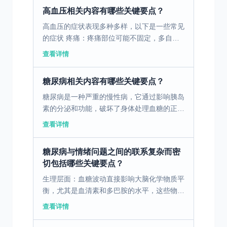
惯或其他疾病引起...
高血压相关内容有哪些关键要点？
高血压的症状表现多种多样，以下是一些常见
的症状 ‌疼痛‌：疼痛部位可能不固定，多自觉
局限在心尖部位、左侧乳房下部，也可感到胸
查看详情
骨（胸部正中）下、右胸前侧、胸背部疼痛。
疼痛的性质可...
糖尿病相关内容有哪些关键要点？
糖尿病是一种严重的慢性病，它通过影响胰岛
素的分泌和功能，破坏了身体处理血糖的正常
机制。这种疾病不仅可以引发一系列并发症，
查看详情
还会严重扰乱患者的日常生活。另一方面，睡
眠呼吸暂停是一种...
糖尿病与情绪问题之间的联系复杂而密
切包括哪些关键要点？
生理层面：血糖波动直接影响大脑化学物质平
衡，尤其是血清素和多巴胺的水平，这些物质
与情绪调节息息相关。持续的高血糖状态会引
查看详情
发慢性炎症，影响神经系统功能。 心理层
面：糖尿病是种“2...