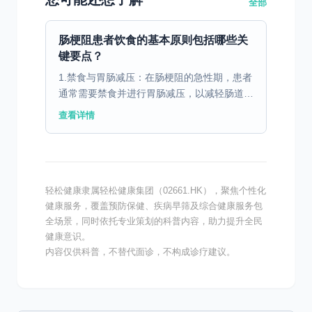
全部
肠梗阻患者饮食的基本原则包括哪些关
键要点？
1.禁食与胃肠减压：在肠梗阻的急性期，患者
通常需要禁食并进行胃肠减压，以减轻肠道负
担，缓解症状。在此期间，医生会通过静脉输
查看详情
液为患者提供必要的营养和水分。 2.逐步恢
复饮食：随着...
轻松健康隶属轻松健康集团（02661.HK），聚焦个性化
健康服务，覆盖预防保健、疾病早筛及综合健康服务包
全场景，同时依托专业策划的科普内容，助力提升全民
健康意识。
内容仅供科普，不替代面诊，不构成诊疗建议。