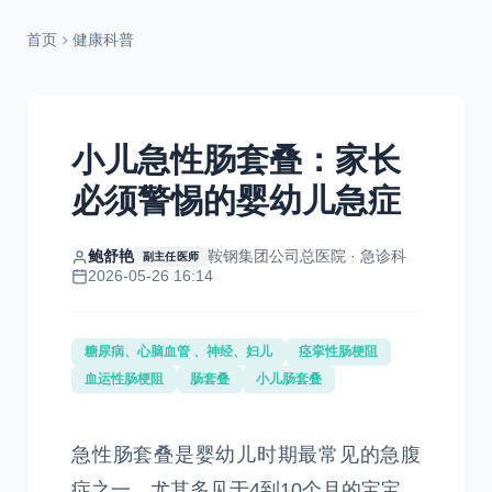
首页
健康科普
小儿急性肠套叠：家长
必须警惕的婴幼儿急症
鲍舒艳
鞍钢集团公司总医院 · 急诊科
副主任医师
2026-05-26 16:14
糖尿病、心脑血管 、神经、妇儿
痉挛性肠梗阻
血运性肠梗阻
肠套叠
小儿肠套叠
急性肠套叠是婴幼儿时期最常见的急腹
症之一，尤其多见于4到10个月的宝宝。