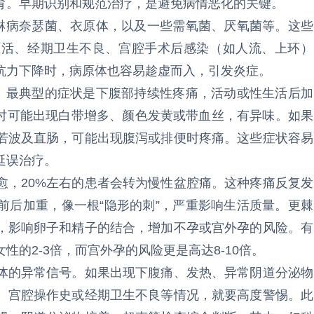
育。早期识别和规范治疗，是避免病情恶化的关键。
有淋病奈瑟菌、衣原体，以及一些需氧菌、厌氧菌等。这些
生活、经期卫生不良、宫腔手术后感染（如人流、上环）
抗力下降时，病原体也容易趁虚而入，引发炎症。
”。最典型的症状是下腹部持续性疼痛，活动或性生活后加
同时可能出现白带增多、颜色发黄或带血丝，有异味。如果
若波及直肠，可能出现腹泻或排便时疼痛。这些症状容易
延误治疗。
愈，20%左右的患者会转为慢性盆腔痛。这种疼痛反复发
前后加重，像一根“隐形的刺”，严重影响生活质量。更棘
，影响卵子和精子的结合，增加不孕或宫外孕的风险。有
的2-3倍，而宫外孕的风险更是高达8-10倍。
体的异常信号。如果出现下腹痛、发热、异常阴道分泌物
、宫腔操作史或经期卫生不良等情况，就要高度警惕。此