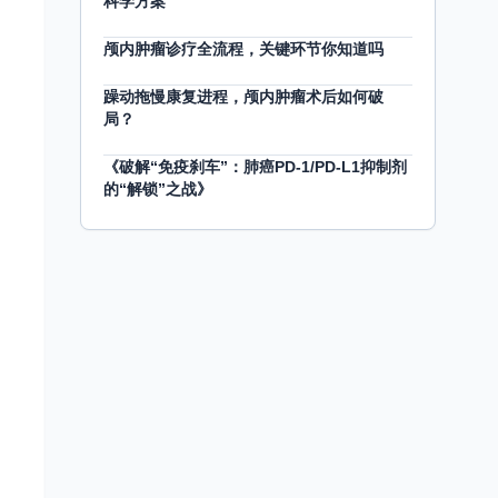
科学方案
颅内肿瘤诊疗全流程，关键环节你知道吗
躁动拖慢康复进程，颅内肿瘤术后如何破
局？
《破解“免疫刹车”：肺癌PD-1/PD-L1抑制剂
的“解锁”之战》