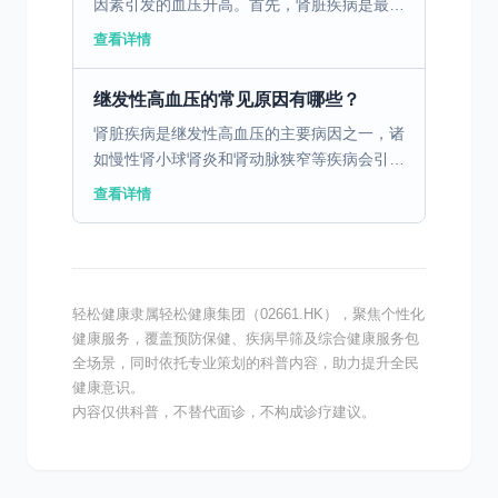
因素引发的血压升高。首先，肾脏疾病是最常
见的原因，肾功能受损会导致体内盐和水的滞
查看详情
留，从而引起血容量和血压的增加。其次，内
分泌紊乱，如肾上...
继发性高血压的常见原因有哪些？
肾脏疾病是继发性高血压的主要病因之一，诸
如慢性肾小球肾炎和肾动脉狭窄等疾病会引起
血压控制障碍，导致高血压。内分泌异常也是
查看详情
引起继发性高血压的重要因素，比如肾上腺皮
质功能亢进症会导...
轻松健康隶属轻松健康集团（02661.HK），聚焦个性化
健康服务，覆盖预防保健、疾病早筛及综合健康服务包
全场景，同时依托专业策划的科普内容，助力提升全民
健康意识。
内容仅供科普，不替代面诊，不构成诊疗建议。