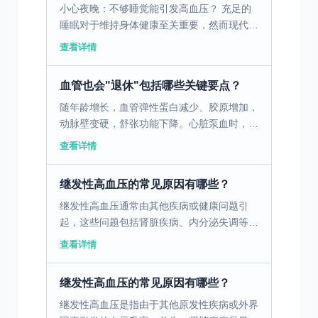
小心夜晚：不够睡觉能引发高血压？ 充足的
睡眠对于维持身体健康至关重要，然而现代生
活方式的改变使得睡眠不足成为常见问题。有
查看详情
人疑问，睡眠不足是否会导致高血压升高？
一、睡眠不足与高...
血管也会"退休"包括哪些关键要点？
随年龄增长，血管弹性蛋白减少、胶原增加，
动脉壁变硬，舒张功能下降。心脏泵血时，失
去弹性缓冲，收缩压明显升高——这是不可抗
查看详情
拒的基础因素。 二、肾性"阀门"失灵 老年人
肾单位减少，...
继发性高血压的常见原因有哪些？
继发性高血压通常由其他疾病或健康问题引
起，这些问题包括肾脏疾病、内分泌失调等。
肾脏疾病是继发性高血压常见的原因之一，当
查看详情
肾功能受损时，体内液体和盐分的调节能力降
低，导致血压升高。...
继发性高血压的常见原因有哪些？
继发性高血压是指由于其他原发性疾病或外界