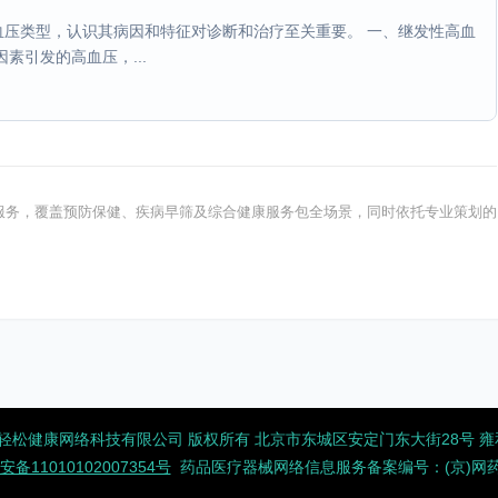
压类型，认识其病因和特征对诊断和治疗至关重要。 一、继发性高血
素引发的高血压，...
健康服务，覆盖预防保健、疾病早筛及综合健康服务包全场景，同时依托专业策划的
2026 北京轻松健康网络科技有限公司 版权所有
北京市东城区安定门东大街28号 雍和大
备11010102007354号
药品医疗器械网络信息服务备案编号：(京)网药械信