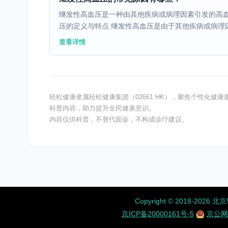
继发性高血压是一种由其他疾病或病理因素引发的高血
压的定义与特点 继发性高血压是由于其他疾病或病理因
查看详情
轻松健康隶属轻松健康集团（02661.HK），聚焦个性化
科普内容，助力提升全民健康意识。
内容仅供科普，不替代面诊，不构成诊疗建议。
Copyright ©️ 2018-
京ICP备20000161号-5
京公网安