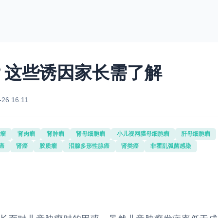
？这些诱因家长需了解
-26 16:11
瘤
肾肉瘤
肾肿瘤
肾母细胞瘤
小儿视网膜母细胞瘤
肝母细胞瘤
癌
肾癌
胶质瘤
泪腺多形性腺癌
肾类癌
非霍乱弧菌感染