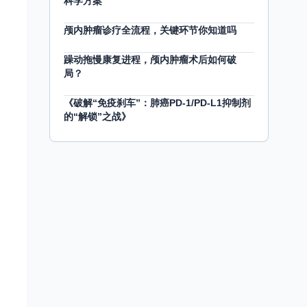
科学方案
颅内肿瘤诊疗全流程，关键环节你知道吗
躁动拖慢康复进程，颅内肿瘤术后如何破
局？
《破解“免疫刹车”：肺癌PD-1/PD-L1抑制剂
的“解锁”之战》