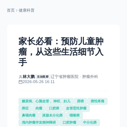
首页
健康科普
家长必看：预防儿童肿
瘤，从这些生活细节入
手
林大鹏
辽宁省肿瘤医院 · 肿瘤外科
主治医师
2026-05-26 16:11
糖尿病、心脑血管 、神经、妇儿
腭癌
癌性疼痛
癌症
肉瘤
口腔癌
血管恶性肿瘤
鼻咽肉瘤
涎腺未分化癌
咽喉癌
颅内肿瘤伴发精神障碍
口腔肿瘤
中分化癌