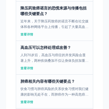
经病变； 4...
降压药致癌谣言的恐慌来源与传播包括
哪些关键要点？
近年来，关于降压药致癌的谣言不断在社交媒
体和各种网络平台上传播，引起了大量高血压
患者及其家属的恐慌。这些谣言通常来源于某
查看详情
些无根据的网络帖子或新闻报道，有时甚至被
错误引用科学研究...
高血压可以怎样处理或改善？
人到70岁后，高血压与癌症的并发风险会显
著上升，两种疾病叠加不仅让身体负担加重，
抗癌药物与降压药的联用也需格外谨慎——抗
查看详情
癌药可能影响血压稳定，高血压又会增加抗癌
治疗的不良反应风...
肺癌相关内容有哪些关键要点？
饮食习惯与肺癌风险的关系饮食习惯对我们健
康的影响无处不在，而肺癌作为一种高危癌
症，其发生与饮食方式有着密切的关系。本文
查看详情
将探讨不健康饮食习惯和保护性饮食习惯对肺