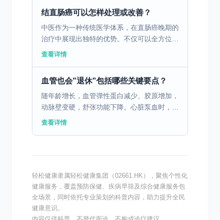
癌风险的不同影响。...
结直肠癌可以怎样处理或改善？
中医作为一种传统医学体系，在直肠癌晚期的
治疗中展现出独特的优势。不仅可以全方位提
高患者的生活质量，还能推动中西医结合的创
查看详情
新疗法。 一、中医整体调理的综合优势在直
肠癌晚期中的应用...
血管也会"退休"包括哪些关键要点？
随年龄增长，血管弹性蛋白减少、胶原增加，
动脉壁变硬，舒张功能下降。心脏泵血时，失
去弹性缓冲，收缩压明显升高——这是不可抗
查看详情
拒的基础因素。 二、肾性"阀门"失灵 老年人
肾单位减少，...
轻松健康隶属轻松健康集团（02661.HK），聚焦个性化
健康服务，覆盖预防保健、疾病早筛及综合健康服务包
全场景，同时依托专业策划的科普内容，助力提升全民
健康意识。
内容仅供科普，不替代面诊，不构成诊疗建议。