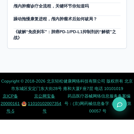
颅内肿瘤诊疗全流程，关键环节你知道吗
躁动拖慢康复进程，颅内肿瘤术后如何破局？
《破解“免疫刹车”：肺癌PD-1/PD-L1抑制剂的“解锁”之
战》
Copyright ©️ 2018-2026 北京轻松健康网络科技有限公司 版权所有
北京
市东城区安定门东大街28号 雍和大厦F座7层 电话 10101019
京ICP备
京公网安备
药品医疗器械网络信息服务备案编
20000161
11010102007354
号：(京)网药械信息备字（2026）第
号-5
号
00057 号