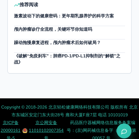
推荐阅读
激素波动下的健康密码：更年期乳腺养护的科学方案
颅内肿瘤诊疗全流程，关键环节你知道吗
躁动拖慢康复进程，颅内肿瘤术后如何破局？
《破解“免疫刹车”：肺癌PD-1/PD-L1抑制剂的“解锁”之
战》
Copyright ©️ 2018-2026 北京轻松健康网络科技有限公司 版权所有
北京
市东城区安定门东大街28号 雍和大厦F座7层 电话 10101019
京ICP备
京公网安备
药品医疗器械网络信息服务备案编
20000161
11010102007354
号：(京)网药械信息备字（2026）第
号-5
号
00057 号