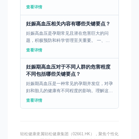
一、妊娠高血压的临床表现及其严重危害妊娠
查看详情
高血压指女性在怀孕期间发生的血压升高，通
常伴随蛋白尿与...
妊娠高血压相关内容有哪些关键要点？
妊娠高血压是孕期常见且潜在危害巨大的问
题，积极预防和科学管理至关重要。 一、妊
娠高血压的成因及潜在风险妊娠高血压是孕妇
查看详情
在妊娠期间出现的高血压状态，这种情况可能
由遗传因素、饮食习...
妊娠期高血压对于不同人群的危害程度
不同包括哪些关键要点？
妊娠期高血压是一种常见的孕期并发症，对孕
妇和胎儿的健康有不同程度的影响。理解这种
疾病的特点和相关影响对保障母婴健康至关重
查看详情
要。 一、妊娠期高血压的定义和常见发病情
况 妊娠期高血压...
轻松健康隶属轻松健康集团（02661.HK），聚焦个性化