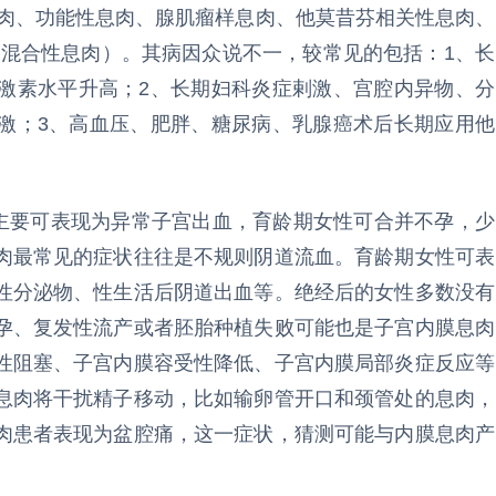
肉、功能性息肉、腺肌瘤样息肉、他莫昔芬相关性息肉、
称混合性息肉）。其病因众说不一，较常见的包括：1、长
激素水平升高；2、长期妇科炎症剌激、宫腔内异物、分
激；3、高血压、肥胖、糖尿病、乳腺癌术后长期应用他
要可表现为异常子宫出血，育龄期女性可合并不孕，少
肉最常见的症状往往是不规则阴道流血。育龄期女性可表
性分泌物、性生活后阴道出血等。绝经后的女性多数没有
孕、复发性流产或者胚胎种植失败可能也是子宫内膜息肉
性阻塞、子宫内膜容受性降低、子宫内膜局部炎症反应等
息肉将干扰精子移动，比如输卵管开口和颈管处的息肉，
肉患者表现为盆腔痛，这一症状，猜测可能与内膜息肉产