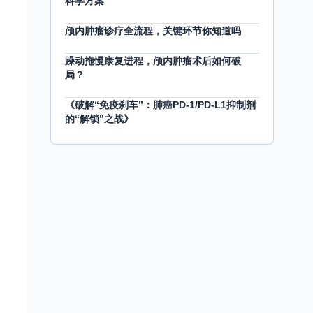
科学方案
颅内肿瘤诊疗全流程，关键环节你知道吗
躁动拖慢康复进程，颅内肿瘤术后如何破
局？
《破解“免疫刹车”：肺癌PD-1/PD-L1抑制剂
的“解锁”之战》