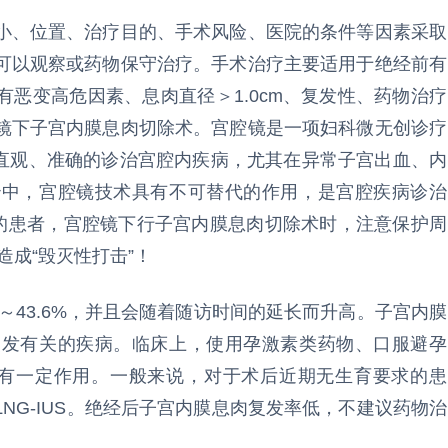
、位置、治疗目的、手术风险、医院的条件等因素采取
可以观察或药物保守治疗。手术治疗主要适用于绝经前有
恶变高危因素、息肉直径＞1.0cm、复发性、药物治疗
镜下子宫内膜息肉切除术。宫腔镜是一项妇科微无创诊疗
疑直观、准确的诊治宫腔内疾病，尤其在异常子宫出血、内
治中，宫腔镜技术具有不可替代的作用，是宫腔疾病诊治
能的患者，宫腔镜下行子宫内膜息肉切除术时，注意保护周
造成“毁灭性打击”！
43.6%，并且会随着随访时间的延长而升高。子宫内膜
复发有关的疾病。临床上，使用孕激素类药物、口服避孕
复发有一定作用。一般来说，对于术后近期无生育要求的患
NG-IUS。绝经后子宫内膜息肉复发率低，不建议药物治