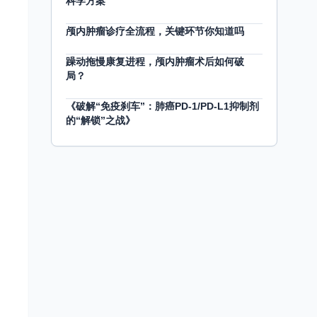
科学方案
颅内肿瘤诊疗全流程，关键环节你知道吗
躁动拖慢康复进程，颅内肿瘤术后如何破
局？
《破解“免疫刹车”：肺癌PD-1/PD-L1抑制剂
的“解锁”之战》