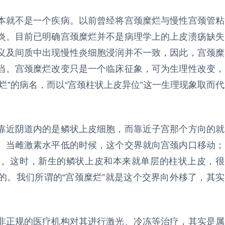
本就不是一个疾病。以前曾经将宫颈糜烂与慢性宫颈管粘
炎。目前已明确宫颈糜烂并不是病理学上的上皮溃疡缺失
义及间质中出现慢性炎细胞浸润并不一致，因此，宫颈糜
当。宫颈糜烂改变只是一个临床征象，可为生理性改变，
烂”的病名，而以“宫颈柱状上皮异位”这一生理现象取而代
靠近阴道内的是鳞状上皮细胞，而靠近子宫那个方向的就
。当雌激素水平低的时候，这个交界就向宫颈内口移动；
移。这时，新生的鳞状上皮和本来就单层的柱状上皮，很
的。我们所谓的“宫颈糜烂”就是这个交界向外移了，其实
非正规的医疗机构对其进行激光、冷冻等治疗，其实是属