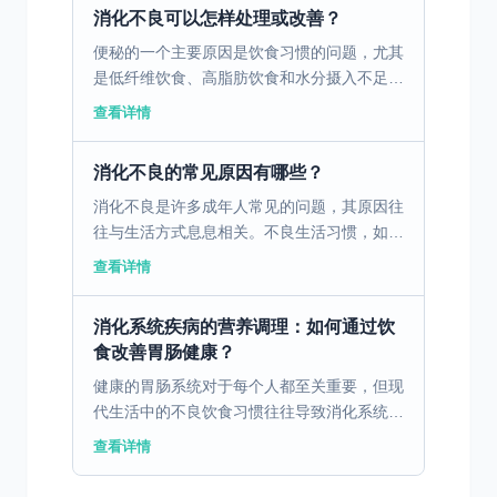
肠道产生负面影响...
消化不良可以怎样处理或改善？
便秘的一个主要原因是饮食习惯的问题，尤其
是低纤维饮食、高脂肪饮食和水分摄入不足。
这些饮食习惯会导致胃肠蠕动减慢，粪便变得
查看详情
干燥硬结，从而导致排便困难。为了改善这种
情况，建议在日常...
消化不良的常见原因有哪些？
消化不良是许多成年人常见的问题，其原因往
往与生活方式息息相关。不良生活习惯，如不
规律的作息和饮食习惯，可能导致胃肠功能失
查看详情
调。此外，现代职场压力大也是一个不可忽视
的因素，长期处于...
消化系统疾病的营养调理：如何通过饮
食改善胃肠健康？
健康的胃肠系统对于每个人都至关重要，但现
代生活中的不良饮食习惯往往导致消化系统疾
病的高发。通过科学合理的饮食调理，可以有
查看详情
效改善胃肠健康。 一、消化不良的病因与饮
食因素 消化不良...