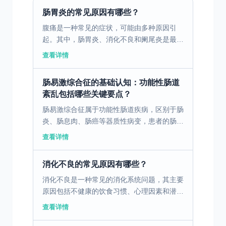
肠胃炎的常见原因有哪些？
腹痛是一种常见的症状，可能由多种原因引
起。其中，肠胃炎、消化不良和阑尾炎是最常
见的三个原因。肠胃炎是由病毒、细菌或寄生
查看详情
虫引起的胃肠道感染，通常伴随腹痛、腹泻、
恶心和呕吐。消化不...
肠易激综合征的基础认知：功能性肠道
紊乱包括哪些关键要点？
肠易激综合征属于功能性肠道疾病，区别于肠
炎、肠息肉、肠癌等器质性病变，患者的肠道
黏膜没有明显的炎症、溃疡、增生等病理损
查看详情
伤，主要是肠道功能和动力出现异常，同时伴
随肠道敏感性增高、...
消化不良的常见原因有哪些？
消化不良是一种常见的消化系统问题，其主要
原因包括不健康的饮食习惯、心理因素和潜在
的疾病。不健康的饮食习惯，如暴饮暴食、进
查看详情
食过快、过度依赖油腻和辛辣食物，都会对胃