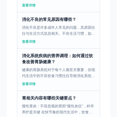
影响患者生活质量。 一、慢性萎缩性胃炎的
查看详情
定义及临床表现 慢性萎缩性胃炎是胃黏膜固
有腺体减少的一种...
消化不良的常见原因有哪些？
消化不良是许多成年人常见的问题，其原因往
往与生活方式息息相关。不良生活习惯，如不
规律的作息和饮食习惯，可能导致胃肠功能失
查看详情
调。此外，现代职场压力大也是一个不可忽视
的因素，长期处于...
消化系统疾病的营养调理：如何通过饮
食改善胃肠健康？
健康的胃肠系统对于每个人都至关重要，但现
代生活中的不良饮食习惯往往导致消化系统疾
病的高发。通过科学合理的饮食调理，可以有
查看详情
效改善胃肠健康。 一、消化不良的病因与饮
食因素 消化不良...
胃相关内容有哪些关键要点？
慢性胃炎：不容忽视的胃部“慢性炎症”，科学
养护是关键 在快节奏的现代生活中，饮食不