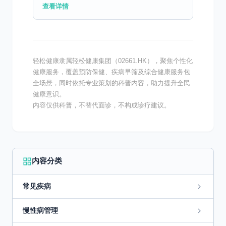
规律、暴饮暴食、压力过大等问题，让慢性胃
查看详情
炎成为了发病率极高的消化系统疾病。据临床
数据显示，慢性...
轻松健康隶属轻松健康集团（02661.HK），聚焦个性化
健康服务，覆盖预防保健、疾病早筛及综合健康服务包
全场景，同时依托专业策划的科普内容，助力提升全民
健康意识。
内容仅供科普，不替代面诊，不构成诊疗建议。
内容分类
常见疾病
慢性病管理