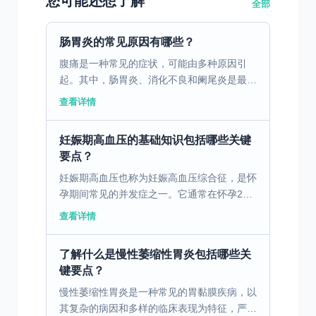
您可能还想了解
全部
肠胃炎的常见原因有哪些？
腹痛是一种常见的症状，可能由多种原因引
起。其中，肠胃炎、消化不良和阑尾炎是最常
见的三个原因。肠胃炎是由病毒、细菌或寄生
查看详情
虫引起的胃肠道感染，通常伴随腹痛、腹泻、
恶心和呕吐。消化不...
妊娠期高血压的基础知识包括哪些关键
要点？
妊娠期高血压也称为妊娠高血压综合征，是怀
孕期间常见的并发症之一。它通常在怀孕20
周以后出现，表现为高血压，伴或不伴蛋白
查看详情
尿。虽然其确切病因尚不明确，但现有研究表
明其发病与遗传因素...
了解什么是慢性萎缩性胃炎包括哪些关
键要点？
慢性萎缩性胃炎是一种常见的胃黏膜疾病，以
其复杂的病因和多样的临床表现为特征，严重