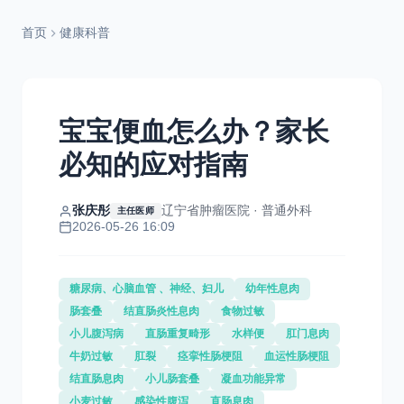
首页
健康科普
宝宝便血怎么办？家长
必知的应对指南
张庆彤
辽宁省肿瘤医院 · 普通外科
主任医师
2026-05-26 16:09
糖尿病、心脑血管 、神经、妇儿
幼年性息肉
肠套叠
结直肠炎性息肉
食物过敏
小儿腹泻病
直肠重复畸形
水样便
肛门息肉
牛奶过敏
肛裂
痉挛性肠梗阻
血运性肠梗阻
结直肠息肉
小儿肠套叠
凝血功能异常
小麦过敏
感染性腹泻
直肠息肉