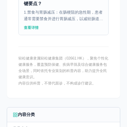
键要点？
1.禁食与胃肠减压：在肠梗阻的急性期，患者
通常需要禁食并进行胃肠减压，以减轻肠道负
担，缓解症状。在此期间，医生会通过静脉输
查看详情
液为患者提供必要的营养和水分。 2.逐步恢
复饮食：随着...
轻松健康隶属轻松健康集团（02661.HK），聚焦个性化
健康服务，覆盖预防保健、疾病早筛及综合健康服务包
全场景，同时依托专业策划的科普内容，助力提升全民
健康意识。
内容仅供科普，不替代面诊，不构成诊疗建议。
内容分类