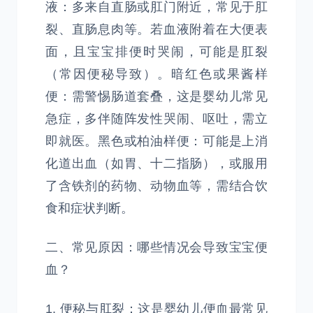
液：多来自直肠或肛门附近，常见于肛
裂、直肠息肉等。若血液附着在大便表
面，且宝宝排便时哭闹，可能是肛裂
（常因便秘导致）。暗红色或果酱样
便：需警惕肠道套叠，这是婴幼儿常见
急症，多伴随阵发性哭闹、呕吐，需立
即就医。黑色或柏油样便：可能是上消
化道出血（如胃、十二指肠），或服用
了含铁剂的药物、动物血等，需结合饮
食和症状判断。
二、常见原因：哪些情况会导致宝宝便
血？
1. 便秘与肛裂：这是婴幼儿便血最常见