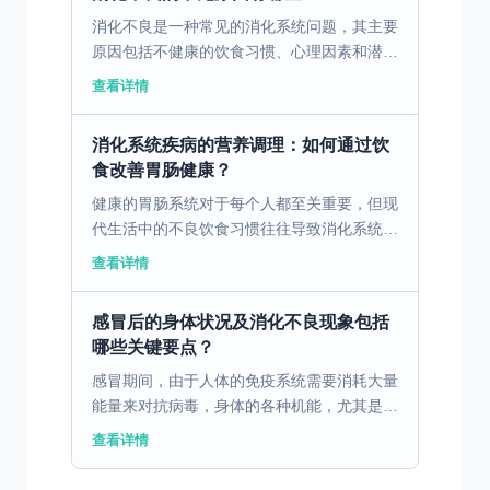
消化不良是一种常见的消化系统问题，其主要
原因包括不健康的饮食习惯、心理因素和潜在
的疾病。不健康的饮食习惯，如暴饮暴食、进
查看详情
食过快、过度依赖油腻和辛辣食物，都会对胃
肠道产生负面影响...
消化系统疾病的营养调理：如何通过饮
食改善胃肠健康？
健康的胃肠系统对于每个人都至关重要，但现
代生活中的不良饮食习惯往往导致消化系统疾
病的高发。通过科学合理的饮食调理，可以有
查看详情
效改善胃肠健康。 一、消化不良的病因与饮
食因素 消化不良...
感冒后的身体状况及消化不良现象包括
哪些关键要点？
感冒期间，由于人体的免疫系统需要消耗大量
能量来对抗病毒，身体的各种机能，尤其是消
化系统，可能会受到影响。免疫系统启动后，
查看详情
身体将更多的血流和营养物质优先用于抵御感
冒病毒，而不是用...