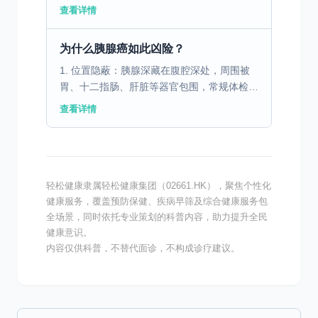
1.4亿，且呈年轻化趋势。很多人对糖尿病存
查看详情
在认知误区，认为它是“老年病”“富贵病”，与
自己无关，...
为什么胰腺癌如此凶险？
1. 位置隐蔽：胰腺深藏在腹腔深处，周围被
胃、十二指肠、肝脏等器官包围，常规体检
（如B超）容易漏诊。 2. 早期无症状：早期
查看详情
肿瘤很小，通常不会引起明显不适。 3. 生物
学特性恶...
轻松健康隶属轻松健康集团（02661.HK），聚焦个性化
健康服务，覆盖预防保健、疾病早筛及综合健康服务包
全场景，同时依托专业策划的科普内容，助力提升全民
健康意识。
内容仅供科普，不替代面诊，不构成诊疗建议。