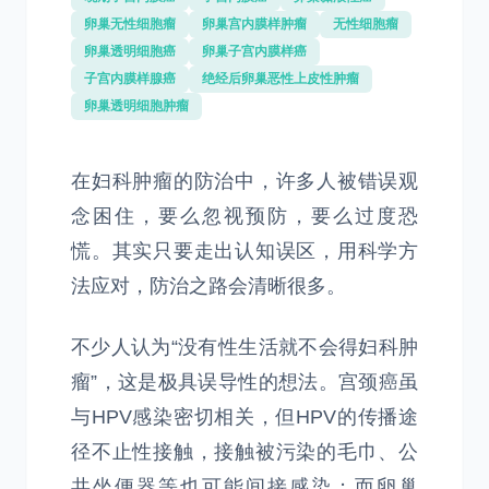
卵巢无性细胞瘤
卵巢宫内膜样肿瘤
无性细胞瘤
卵巢透明细胞癌
卵巢子宫内膜样癌
子宫内膜样腺癌
绝经后卵巢恶性上皮性肿瘤
卵巢透明细胞肿瘤
在妇科肿瘤的防治中，许多人被错误观
念困住，要么忽视预防，要么过度恐
慌。其实只要走出认知误区，用科学方
法应对，防治之路会清晰很多。
不少人认为“没有性生活就不会得妇科肿
瘤”，这是极具误导性的想法。宫颈癌虽
与HPV感染密切相关，但HPV的传播途
径不止性接触，接触被污染的毛巾、公
共坐便器等也可能间接感染；而卵巢