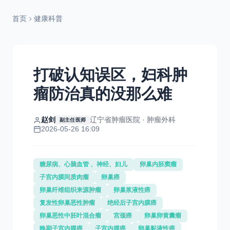
首页
健康科普
打破认知误区，妇科肿
瘤防治真的没那么难
赵剑
辽宁省肿瘤医院 · 肿瘤外科
副主任医师
2026-05-26 16:09
糖尿病、心脑血管 、神经、妇儿
卵巢内胚窦瘤
子宫内膜间质肉瘤
卵巢癌
卵巢纤维组织来源肿瘤
卵巢浆液性癌
复发性卵巢恶性肿瘤
绝经后子宫内膜癌
卵巢恶性中胚叶混合瘤
宫颈癌
卵巢卵黄囊瘤
晚期子宫内膜癌
子宫内膜癌
卵巢黏液性癌