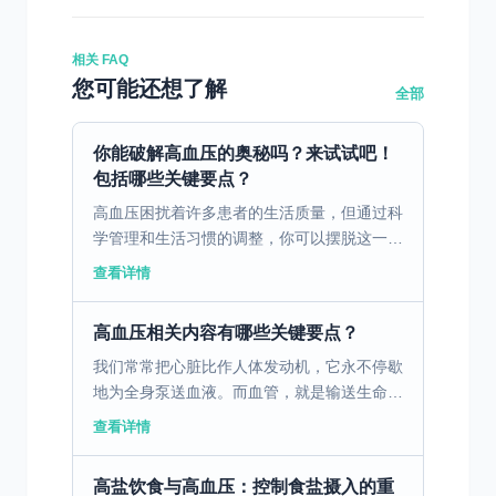
相关 FAQ
您可能还想了解
全部
你能破解高血压的奥秘吗？来试试吧！
包括哪些关键要点？
高血压困扰着许多患者的生活质量，但通过科
学管理和生活习惯的调整，你可以摆脱这一难
题。 一、高血压患者的常见困扰 作为一名临
查看详情
床医生，我经常见到原发性高血压患者在日常
生活中遇到的各...
高血压相关内容有哪些关键要点？
我们常常把心脏比作人体发动机，它永不停歇
地为全身泵送血液。而血管，就是输送生命能
量的“管道系统”。这个系统精密而强大，但它
查看详情
最怕一个无形的杀手组合——“三高”：高血
压、高血脂、高...
高盐饮食与高血压：控制食盐摄入的重