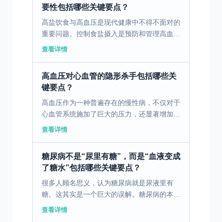
要性包括哪些关键要点？
高盐饮食与高血压是现代健康中不得不面对的
重要问题。控制食盐摄入是预防和管理高血压
的关键。 一、高盐饮食与高血压的关联 众所
查看详情
周知，高盐饮食与高血压之间有着千丝万缕的
关系。高盐摄入...
高血压对心血管的隐形杀手包括哪些关
键要点？
高血压作为一种普遍存在的慢性病，不仅对于
心血管系统施加了巨大的压力，还显著增加了
心脏病和中风的风险。研究指出，长期高血压
查看详情
会引发动脉硬化，导致血管壁变厚和变硬，使
原本应流畅的血液...
糖尿病不是“尿里有糖”，而是“血液变成
了糖水”包括哪些关键要点？
很多人顾名思义，认为糖尿病就是尿液里有
糖。这其实是一个巨大的误解。糖尿病的本
质，是一场发生在血液里的危机。 您可以想
查看详情
象一下，我们身体的每一个细胞，就像一个个