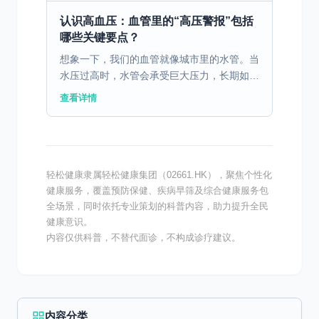
需要能量才能工作的小...
认识高血压：血管里的“高压警报”包括
哪些关键要点？
想象一下，我们的血管就像城市里的水管。当
水压过高时，水管会承受巨大压力，长期如此
可能破裂或堵塞。血压就是血液在血管中流动
查看详情
时对血管壁产生的压力。当这个压力持续高于
正常范围（通常诊...
轻松健康隶属轻松健康集团（02661.HK），聚焦个性化
健康服务，覆盖预防保健、疾病早筛及综合健康服务包
全场景，同时依托专业策划的科普内容，助力提升全民
健康意识。
内容仅供科普，不替代面诊，不构成诊疗建议。
内容分类