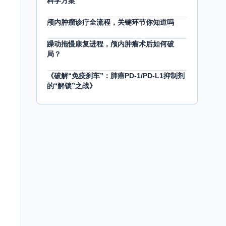
科学方案
颅内肿瘤诊疗全流程，关键环节你知道吗
躁动拖慢康复进程，颅内肿瘤术后如何破
局？
《破解“免疫刹车”：肺癌PD-1/PD-L1抑制剂
的“解锁”之战》