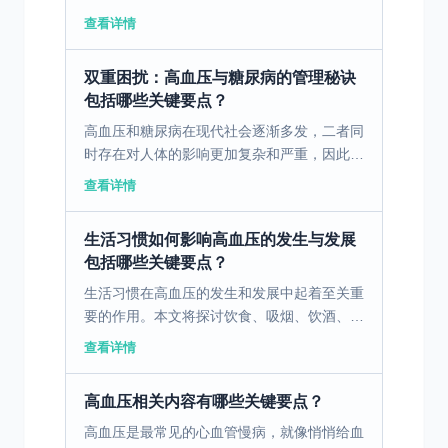
预防高血压？ 健康饮食：少吃盐、少吃油腻
查看详情
食物，多吃蔬菜、水果和全谷物。 规律运
动：每周至少进行1...
双重困扰：高血压与糖尿病的管理秘诀
包括哪些关键要点？
高血压和糖尿病在现代社会逐渐多发，二者同
时存在对人体的影响更加复杂和严重，因此我
们必须重视这两种疾病的管理。 一、高血压
查看详情
和糖尿病合并的基本认知 高血压是指动脉血
压增高的一种慢性...
生活习惯如何影响高血压的发生与发展
包括哪些关键要点？
生活习惯在高血压的发生和发展中起着至关重
要的作用。本文将探讨饮食、吸烟、饮酒、缺
乏运动等习惯如何影响血压，以及如何通过调
查看详情
整这些习惯来预防和控制高血压。 一、不良
饮食习惯与高血压...
高血压相关内容有哪些关键要点？
高血压是最常见的心血管慢病，就像悄悄给血