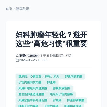
首页
健康科普
妇科肿瘤年轻化？避开
这些“高危习惯”很重要
刘静
辽宁省肿瘤医院 · 妇科
主治医师
2026-05-26 16:08
糖尿病、心脑血管 、神经、妇儿
卵巢内胚窦瘤
子宫内膜间质肉瘤
卵巢癌
卵巢纤维组织来源肿瘤
卵巢浆液性癌
复发性卵巢恶性肿瘤
绝经后子宫内膜癌
卵巢恶性中胚叶混合瘤
宫颈癌
卵巢卵黄囊瘤
晚期子宫内膜癌
子宫内膜癌
卵巢黏液性癌