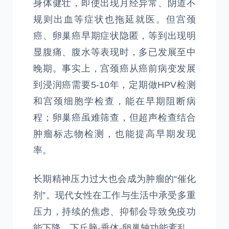
身体健壮，即使出现月经异常、阴道不
规则出血等症状也拖延就医。但宫颈
癌、卵巢癌早期症状隐匿，等到出现明
显腹痛、腹水等表现时，多已发展至中
晚期。事实上，宫颈癌从癌前病变发展
到浸润癌需要5-10年，定期做HPV检测
和宫颈细胞学检查，能在早期阻断病
程；卵巢癌虽难筛查，但超声检查结合
肿瘤标志物检测，也能提高早期发现
率。
长期精神压力过大也会成为肿瘤的“催化
剂”。现代女性在工作与生活中承受多重
压力，持续的焦虑、抑郁会导致免疫功
能下降，下丘脑-垂体-卵巢轴功能紊乱，