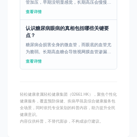
管加压，早期没明显感觉，长期高压会慢慢损
伤心脑肾等器官，看似好管控，实则不能掉以
查看详情
轻心，找对方法科学调理，就能稳住血压，护
住全身健康。 先...
认识糖尿病眼病的真相包括哪些关键要
点？
糖尿病会损害全身的微血管，而眼底的血管尤
为脆弱。长期高血糖会导致视网膜血管渗漏、
阻塞，引发一系列眼部问题。最常见的糖尿病
查看详情
眼病包括：糖尿病视网膜病变、黄斑水肿、白
内障、青光眼、这...
轻松健康隶属轻松健康集团（02661.HK），聚焦个性化
健康服务，覆盖预防保健、疾病早筛及综合健康服务包
全场景，同时依托专业策划的科普内容，助力提升全民
健康意识。
内容仅供科普，不替代面诊，不构成诊疗建议。