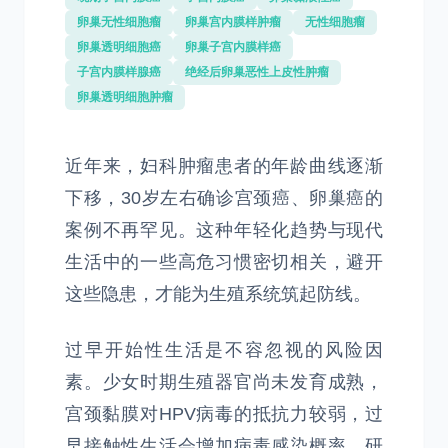
卵巢无性细胞瘤
卵巢宫内膜样肿瘤
无性细胞瘤
卵巢透明细胞癌
卵巢子宫内膜样癌
子宫内膜样腺癌
绝经后卵巢恶性上皮性肿瘤
卵巢透明细胞肿瘤
近年来，妇科肿瘤患者的年龄曲线逐渐
下移，30岁左右确诊宫颈癌、卵巢癌的
案例不再罕见。这种年轻化趋势与现代
生活中的一些高危习惯密切相关，避开
这些隐患，才能为生殖系统筑起防线。
过早开始性生活是不容忽视的风险因
素。少女时期生殖器官尚未发育成熟，
宫颈黏膜对HPV病毒的抵抗力较弱，过
早接触性生活会增加病毒感染概率。研