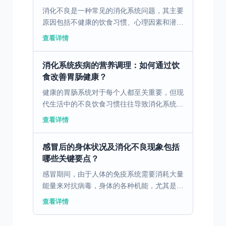
消化不良是一种常见的消化系统问题，其主要
原因包括不健康的饮食习惯、心理因素和潜在
的疾病。不健康的饮食习惯，如暴饮暴食、进
查看详情
食过快、过度依赖油腻和辛辣食物，都会对胃
肠道产生负面影响...
消化系统疾病的营养调理：如何通过饮
食改善胃肠健康？
健康的胃肠系统对于每个人都至关重要，但现
代生活中的不良饮食习惯往往导致消化系统疾
病的高发。通过科学合理的饮食调理，可以有
查看详情
效改善胃肠健康。 一、消化不良的病因与饮
食因素 消化不良...
感冒后的身体状况及消化不良现象包括
哪些关键要点？
感冒期间，由于人体的免疫系统需要消耗大量
能量来对抗病毒，身体的各种机能，尤其是消
化系统，可能会受到影响。免疫系统启动后，
查看详情
身体将更多的血流和营养物质优先用于抵御感
冒病毒，而不是用...