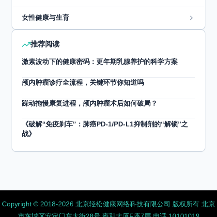
女性健康与生育
推荐阅读
激素波动下的健康密码：更年期乳腺养护的科学方案
颅内肿瘤诊疗全流程，关键环节你知道吗
躁动拖慢康复进程，颅内肿瘤术后如何破局？
《破解“免疫刹车”：肺癌PD-1/PD-L1抑制剂的“解锁”之
战》
Copyright ©️ 2018-2026 北京轻松健康网络科技有限公司 版权所有
北京
市东城区安定门东大街28号 雍和大厦F座7层 电话 10101019