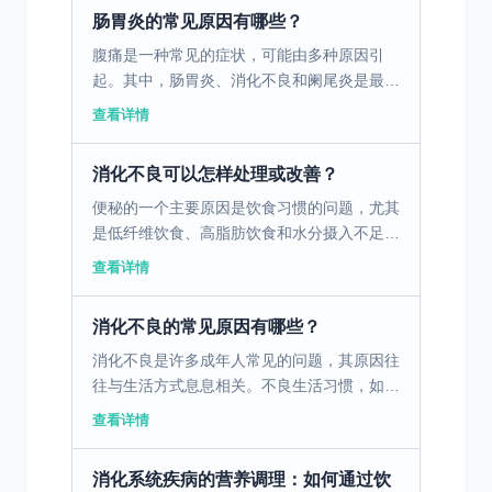
肠道产生负面影响...
肠胃炎的常见原因有哪些？
腹痛是一种常见的症状，可能由多种原因引
起。其中，肠胃炎、消化不良和阑尾炎是最常
见的三个原因。肠胃炎是由病毒、细菌或寄生
查看详情
虫引起的胃肠道感染，通常伴随腹痛、腹泻、
恶心和呕吐。消化不...
消化不良可以怎样处理或改善？
便秘的一个主要原因是饮食习惯的问题，尤其
是低纤维饮食、高脂肪饮食和水分摄入不足。
这些饮食习惯会导致胃肠蠕动减慢，粪便变得
查看详情
干燥硬结，从而导致排便困难。为了改善这种
情况，建议在日常...
消化不良的常见原因有哪些？
消化不良是许多成年人常见的问题，其原因往
往与生活方式息息相关。不良生活习惯，如不
规律的作息和饮食习惯，可能导致胃肠功能失
查看详情
调。此外，现代职场压力大也是一个不可忽视
的因素，长期处于...
消化系统疾病的营养调理：如何通过饮