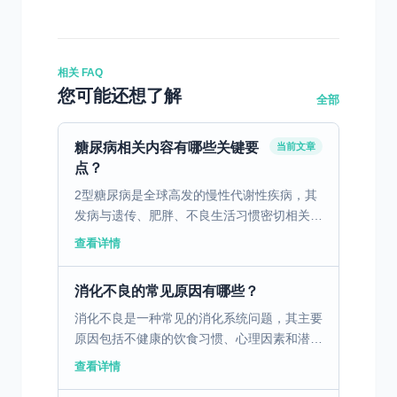
相关 FAQ
您可能还想了解
全部
糖尿病相关内容有哪些关键要
当前文章
点？
2型糖尿病是全球高发的慢性代谢性疾病，其
发病与遗传、肥胖、不良生活习惯密切相关，
患病后需长期控糖管理，还可能诱发心脑血管
查看详情
疾病、肾病、神经病变等并发症，严重威胁健
康。但2型糖尿病...
消化不良的常见原因有哪些？
消化不良是一种常见的消化系统问题，其主要
原因包括不健康的饮食习惯、心理因素和潜在
的疾病。不健康的饮食习惯，如暴饮暴食、进
查看详情
食过快、过度依赖油腻和辛辣食物，都会对胃