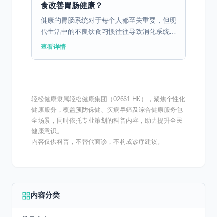
食改善胃肠健康？
健康的胃肠系统对于每个人都至关重要，但现
代生活中的不良饮食习惯往往导致消化系统疾
病的高发。通过科学合理的饮食调理，可以有
查看详情
效改善胃肠健康。 一、消化不良的病因与饮
食因素 消化不良...
轻松健康隶属轻松健康集团（02661.HK），聚焦个性化
健康服务，覆盖预防保健、疾病早筛及综合健康服务包
全场景，同时依托专业策划的科普内容，助力提升全民
健康意识。
内容仅供科普，不替代面诊，不构成诊疗建议。
内容分类