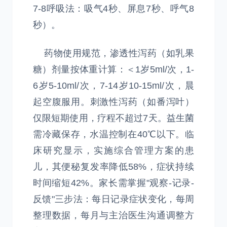
7-8呼吸法：吸气4秒、屏息7秒、呼气8
秒）。
药物使用规范，渗透性泻药（如乳果
糖）剂量按体重计算：＜1岁5ml/次，1-
6岁5-10ml/次，7-14岁10-15ml/次，晨
起空腹服用。刺激性泻药（如番泻叶）
仅限短期使用，疗程不超过7天。益生菌
需冷藏保存，水温控制在40℃以下。临
床研究显示，实施综合管理方案的患
儿，其便秘复发率降低58%，症状持续
时间缩短42%。家长需掌握"观察-记录-
反馈"三步法：每日记录症状变化，每周
整理数据，每月与主治医生沟通调整方