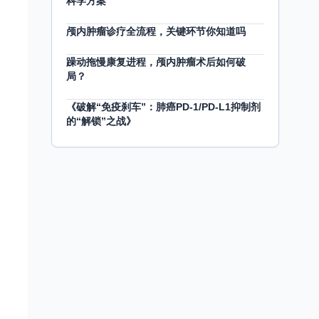
科学方案
颅内肿瘤诊疗全流程，关键环节你知道吗
躁动拖慢康复进程，颅内肿瘤术后如何破
局？
《破解“免疫刹车”：肺癌PD-1/PD-L1抑制剂
的“解锁”之战》