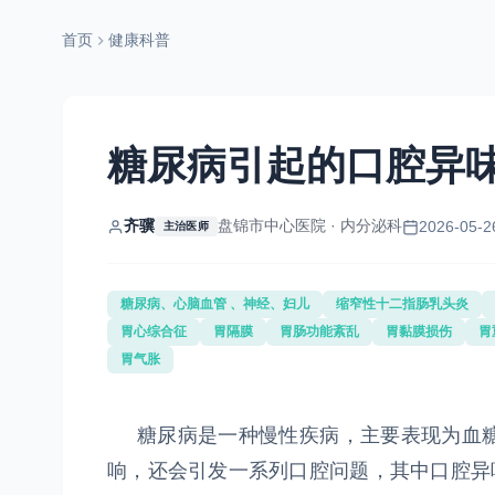
首页
健康科普
糖尿病引起的口腔异
齐骥
盘锦市中心医院 · 内分泌科
2026-05-2
主治医师
糖尿病、心脑血管 、神经、妇儿
缩窄性十二指肠乳头炎
胃心综合征
胃隔膜
胃肠功能紊乱
胃黏膜损伤
胃
胃气胀
糖尿病是一种慢性疾病，主要表现为血糖
响，还会引发一系列口腔问题，其中口腔异