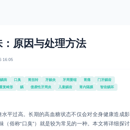
味：原因与处理方法
6 16:05
龋病
口臭
胃扭转
牙龈炎
牙周萎缩
胃痛
门牙龋齿
重复畸形
龋
侵袭性牙周炎
儿童龋齿
胃内隔膜
智齿龋坏
水平过高。长期的高血糖状态不仅会对全身健康造成影
味（俗称“口臭”）就是较为常见的一种。本文将详细探讨