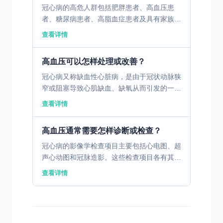
冠心病的高危人群包括肥胖患者、高血压患
者、糖尿病患者、高脂血症患者及具有家族史
的人员。这些因素通过不同途径影响冠心病的
查看详情
发病机制。肥胖会导致血脂异常和动脉粥样硬
化，促进冠状动脉的...
高血压可以怎样处理或改善？
冠心病又称缺血性心脏病，是由于冠状动脉狭
窄或阻塞导致心肌缺血、缺氧从而引发的一系
列心脏疾病。其形成原因通常与高血压、高脂
查看详情
血症、吸烟、糖尿病等多种因素相关。这些因
素会导致动脉粥样...
高血压通常需要怎样诊断或检查？
冠心病的影像学检查项目主要包括心电图、超
声心动图和冠脉造影。这些检查项目各有其特
定功能和适应症，有助于全面评估冠心病的存
查看详情
在及其严重程度。心电图是一种常见的初步检
查方法，通过记录...