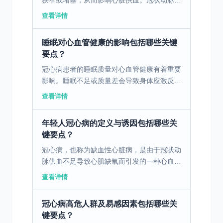
狭窄或堵塞，从而影响心脏供血。冠状动脉可
以比作心脏的‘河道’，正常情况下，血液如河
查看详情
水般顺畅地流过这些血管，提供心脏所需的氧
气和营养。然而...
睡眠对心血管健康的影响包括哪些关键
要点？
冠心病患者的睡眠质量对心血管健康有着重要
影响。睡眠不足或质量差会导致身体应激反
应，进而促使血压升高和心率加快，对心血管
查看详情
系统施加额外的压力。高血压患者，尤其是冠
心病患者，如果长期...
年轻人冠心病的定义与诱因包括哪些关
键要点？
冠心病，也称为缺血性心脏病，是由于冠状动
脉供血不足导致心肌缺氧而引发的一种心血管
疾病。尽管传统上被认为是中老年人的疾病，
查看详情
近年来，越来越多的年轻人也面临着冠心病的
风险。这一现象的...
冠心病高危人群及易感因素包括哪些关
键要点？