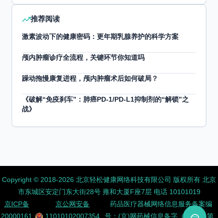
推荐阅读
激素波动下的健康密码：更年期乳腺养护的科学方案
颅内肿瘤诊疗全流程，关键环节你知道吗
躁动拖慢康复进程，颅内肿瘤术后如何破局？
《破解“免疫刹车”：肺癌PD-1/PD-L1抑制剂的“解锁”之
战》
Copyright ©️ 2018-2026 北京轻松健康网络科技有限公司 版权所有
北京
市东城区安定门东大街28号 雍和大厦F座7层 电话 10101019
京ICP备
京公网安备
药品医疗器械网络信息服务备案编
20000161
11010102007354
号：(京)网药械信息备字（2026）第