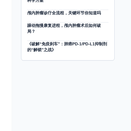
科学方案
颅内肿瘤诊疗全流程，关键环节你知道吗
躁动拖慢康复进程，颅内肿瘤术后如何破
局？
《破解“免疫刹车”：肺癌PD-1/PD-L1抑制剂
的“解锁”之战》