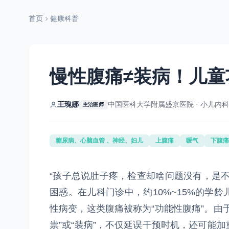
首页
健康科普
慢性腹痛≠装病！儿
王瑰娜
中国医科大学附属盛京医院 · 小儿内科
主治医师
糖尿病、心脑血管 、神经、妇儿
上腹痛
嗳气
下腹痛
“孩子总说肚子疼，检查却啥问题没有，是
困惑。在儿科门诊中，约10%~15%的学
性病变，这类腹痛被称为“功能性腹痛”。由
祟”或“装病”，不仅延误干预时机，还可能