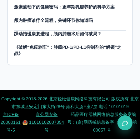
激素波动下的健康密码：更年期乳腺养护的科学方案
颅内肿瘤诊疗全流程，关键环节你知道吗
躁动拖慢康复进程，颅内肿瘤术后如何破局？
《破解“免疫刹车”：肺癌PD-1/PD-L1抑制剂的“解锁”之
战》
Copyright ©️ 2018-2026 北京轻松健康网络科技有限公司 版权所有
北京
市东城区安定门东大街28号 雍和大厦F座7层 电话 10101019
京ICP备
京公网安备
药品医疗器械网络信息服务备案编
20000161
11010102007354
号：(京)网药械信息备字（2026）第
号-5
号
00057 号