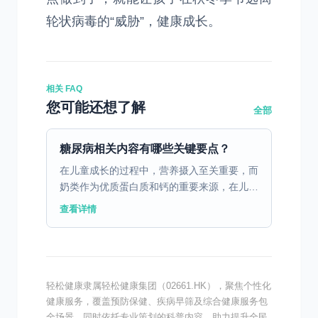
轮状病毒的“威胁”，健康成长。
相关 FAQ
您可能还想了解
全部
糖尿病相关内容有哪些关键要点？
在儿童成长的过程中，营养摄入至关重要，而
奶类作为优质蛋白质和钙的重要来源，在儿童
饮食中占据着不可或缺的地位。然而，对于部
查看详情
分儿童来说，奶类的摄入却可能引发一系列不
适反应，这便是乳...
轻松健康隶属轻松健康集团（02661.HK），聚焦个性化
健康服务，覆盖预防保健、疾病早筛及综合健康服务包
全场景，同时依托专业策划的科普内容，助力提升全民