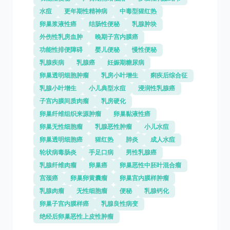
水痘
更年期性精神病
中毒型猩红热
卵巢浆液性癌
结肠性便秘
乳腺肿块
外伤性乳房血肿
晚期子宫内膜癌
功能性排便障碍
婴儿便秘
慢性便秘
乳腺疾病
乳腺癌
妊娠期糖尿病
卵巢透明细胞肿瘤
乳房小叶增生
痢疾后综合征
乳腺小叶增生
小儿典型水痘
浸润性乳腺癌
子宫内膜间质肉瘤
乳房硬化
卵巢纤维组织来源肿瘤
卵巢黏液性癌
卵巢无性细胞瘤
乳腺恶性肿瘤
小儿水痘
卵巢透明细胞癌
猩红热
肺炎
成人水痘
轮状病毒肠炎
手足口病
男性乳腺癌
乳腺纤维肉瘤
卵巢癌
卵巢恶性中胚叶混合瘤
宫颈癌
卵巢卵黄囊瘤
卵巢宫内膜样肿瘤
乳腺肉瘤
无性细胞瘤
便秘
乳腺钙化
卵巢子宫内膜样癌
乳腺良性病变
绝经后卵巢恶性上皮性肿瘤