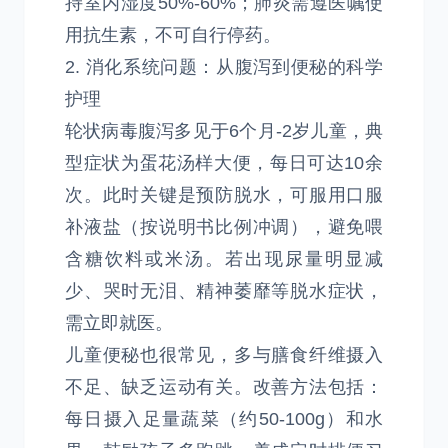
持室内湿度50%-60%；肺炎需遵医嘱使
用抗生素，不可自行停药。
2. 消化系统问题：从腹泻到便秘的科学
护理
轮状病毒腹泻多见于6个月-2岁儿童，典
型症状为蛋花汤样大便，每日可达10余
次。此时关键是预防脱水，可服用口服
补液盐（按说明书比例冲调），避免喂
含糖饮料或米汤。若出现尿量明显减
少、哭时无泪、精神萎靡等脱水症状，
需立即就医。
儿童便秘也很常见，多与膳食纤维摄入
不足、缺乏运动有关。改善方法包括：
每日摄入足量蔬菜（约50-100g）和水