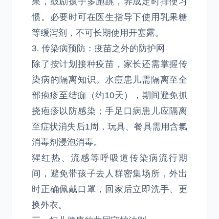
果，鼓励孩子多跑跳，养成定时排便习
惯。必要时可在医生指导下使用乳果糖
等缓泻剂，不可长期使用开塞露。
3. 传染病预防：疫苗之外的防护网
除了按计划接种疫苗，家长还需掌握传
染病的隔离知识。水痘患儿需隔离至全
部疱疹至结痂（约10天），期间避免抓
挠疱疹以防感染；手足口病患儿应隔离
至症状消失后1周，玩具、餐具需用含氯
消毒剂浸泡消毒。
猩红热、流感等呼吸道传染病流行期
间，避免带孩子去人群密集场所，外出
时正确佩戴口罩，回家后立即洗手、更
换外衣。