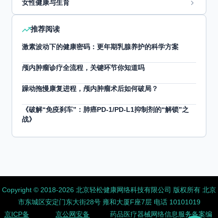
女性健康与生育
推荐阅读
激素波动下的健康密码：更年期乳腺养护的科学方案
颅内肿瘤诊疗全流程，关键环节你知道吗
躁动拖慢康复进程，颅内肿瘤术后如何破局？
《破解“免疫刹车”：肺癌PD-1/PD-L1抑制剂的“解锁”之
战》
Copyright ©️ 2018-2026 北京轻松健康网络科技有限公司 版权所有
北京
市东城区安定门东大街28号 雍和大厦F座7层 电话 10101019
京ICP备
京公网安备
药品医疗器械网络信息服务备案编