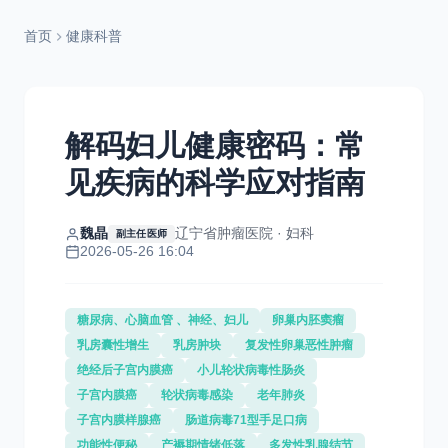
首页
健康科普
解码妇儿健康密码：常
见疾病的科学应对指南
魏晶
辽宁省肿瘤医院 · 妇科
副主任医师
2026-05-26 16:04
糖尿病、心脑血管 、神经、妇儿
卵巢内胚窦瘤
乳房囊性增生
乳房肿块
复发性卵巢恶性肿瘤
绝经后子宫内膜癌
小儿轮状病毒性肠炎
子宫内膜癌
轮状病毒感染
老年肺炎
子宫内膜样腺癌
肠道病毒71型手足口病
功能性便秘
产褥期情绪低落
多发性乳腺结节