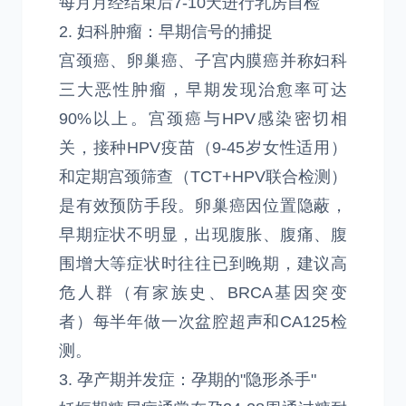
每月月经结束后7-10天进行乳房自检
2. 妇科肿瘤：早期信号的捕捉
宫颈癌、卵巢癌、子宫内膜癌并称妇科
三大恶性肿瘤，早期发现治愈率可达
90%以上。宫颈癌与HPV感染密切相
关，接种HPV疫苗（9-45岁女性适用）
和定期宫颈筛查（TCT+HPV联合检测）
是有效预防手段。卵巢癌因位置隐蔽，
早期症状不明显，出现腹胀、腹痛、腹
围增大等症状时往往已到晚期，建议高
危人群（有家族史、BRCA基因突变
者）每半年做一次盆腔超声和CA125检
测。
3. 孕产期并发症：孕期的"隐形杀手"