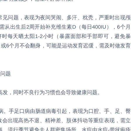
常见问题，表现为夜间哭闹、多汗、枕秃，严重时出现颅
从出生后2周开始补充维生素D（每日400IU），6个月
时每天晒太阳1-2小时（暴露面部和手部即可，避免暴
，或6个月不会翻身，可能是运动发育迟缓，需及时做发育
康问题
高发，同时不良行为习惯也会导致健康问题。
病。手足口病由肠道病毒引起，表现为口腔、手、足、臀
数会出现高热不退、精神差、肢体抖动等重症表现，需立
毒，流行季节避免去人群密集场所。水痘由水痘-带状疱疹