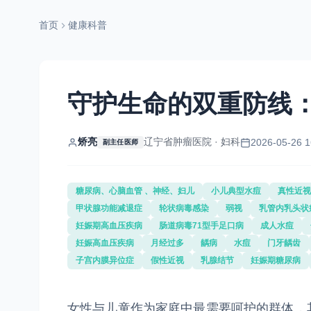
首页
健康科普
守护生命的双重防线
矫亮
辽宁省肿瘤医院 · 妇科
2026-05-26 1
副主任医师
糖尿病、心脑血管 、神经、妇儿
小儿典型水痘
真性近视
甲状腺功能减退症
轮状病毒感染
弱视
乳管内乳头状
妊娠期高血压疾病
肠道病毒71型手足口病
成人水痘
妊娠高血压疾病
月经过多
龋病
水痘
门牙龋齿
子宫内膜异位症
假性近视
乳腺结节
妊娠期糖尿病
女性与儿童作为家庭中最需要呵护的群体，