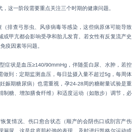
代，这一阶段需要重点关注三个时期的健康问题。
检查（排查弓形虫、风疹病毒等感染，这些病原体可能导致
减或甲亢都会影响受孕和胎儿发育。若女性有反复流产史
、免疫因素等问题。
症状是血压≥140/90mmHg，伴随蛋白尿、水肿，若控
需做到：定期监测血压，每日盐摄入量不超过5g，每周体
妊娠期糖尿病）也需重视，孕24-28周的糖耐量试验是重
精制糖、增加膳食纤维）和适度运动（如散步）调节，必
宫恢复情况、伤口愈合状态（顺产的会阴伤口或剖宫产伤
现漏尿，这是盆底肌松弛的表现，及时进行凯格尔运动或