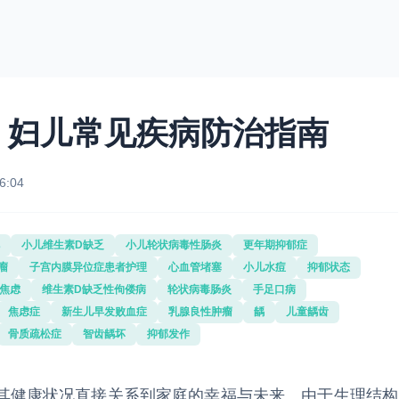
：妇儿常见疾病防治指南
6:04
小儿维生素D缺乏
小儿轮状病毒性肠炎
更年期抑郁症
瘤
子宫内膜异位症患者护理
心血管堵塞
小儿水痘
抑郁状态
焦虑
维生素D缺乏性佝偻病
轮状病毒肠炎
手足口病
焦虑症
新生儿早发败血症
乳腺良性肿瘤
龋
儿童龋齿
骨质疏松症
智齿龋坏
抑郁发作
其健康状况直接关系到家庭的幸福与未来。由于生理结构