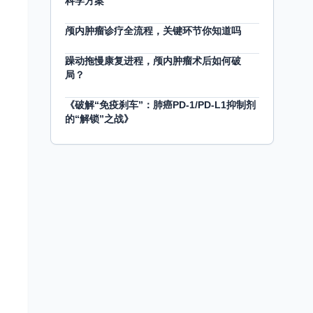
科学方案
颅内肿瘤诊疗全流程，关键环节你知道吗
躁动拖慢康复进程，颅内肿瘤术后如何破
局？
《破解“免疫刹车”：肺癌PD-1/PD-L1抑制剂
的“解锁”之战》