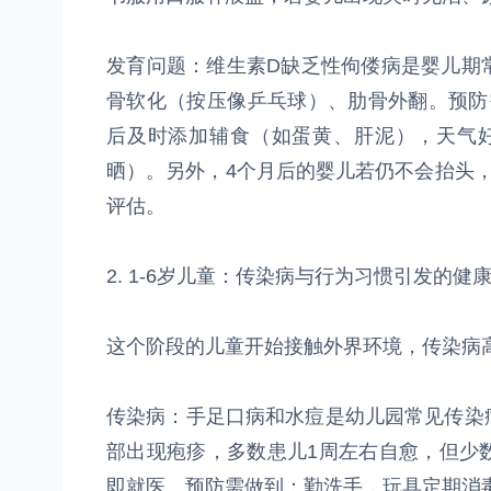
发育问题：维生素D缺乏性佝偻病是婴儿期
骨软化（按压像乒乓球）、肋骨外翻。预防需
后及时添加辅食（如蛋黄、肝泥），天气好
晒）。另外，4个月后的婴儿若仍不会抬头
评估。
2. 1-6岁儿童：传染病与行为习惯引发的健
这个阶段的儿童开始接触外界环境，传染病
传染病：手足口病和水痘是幼儿园常见传染
部出现疱疹，多数患儿1周左右自愈，但少
即就医。预防需做到：勤洗手，玩具定期消