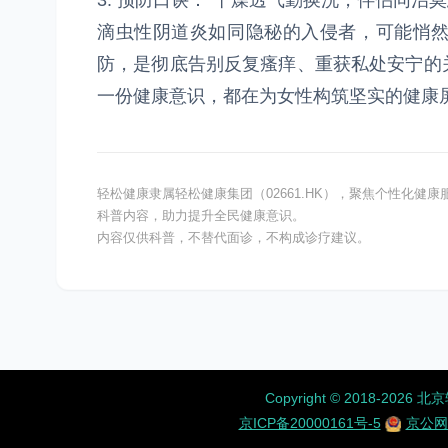
3. 预防口诀：“干燥透气勤换洗，伴侣同治
滴虫性阴道炎如同隐秘的入侵者，可能悄
防，是彻底告别反复瘙痒、重获私处安宁的
一份健康意识，都在为女性构筑坚实的健康
轻松健康隶属轻松健康集团（02661.HK），聚焦个性化
科普内容，助力提升全民健康意识。
内容仅供科普，不替代面诊，不构成诊疗建议。
Copyright ©️ 2018-
京ICP备20000161号-5
京公网安