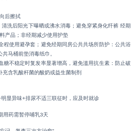
前向后擦拭
；清洗后阳光下曝晒或沸水消毒；避免穿紧身化纤裤 经期
香料产品；非经期减少使用护垫
，全程使用避孕套；避免经期同房公共共场所防护：公共浴
公共马桶前垫消毒纸巾。
者血糖不稳定时复发率显著增高，避免滥用抗生素：防止破
补充含乳酸杆菌的酸奶或益生菌制剂
带+明显异味+排尿不适三联征时，应及时就诊
期用药需暂停哺乳3天