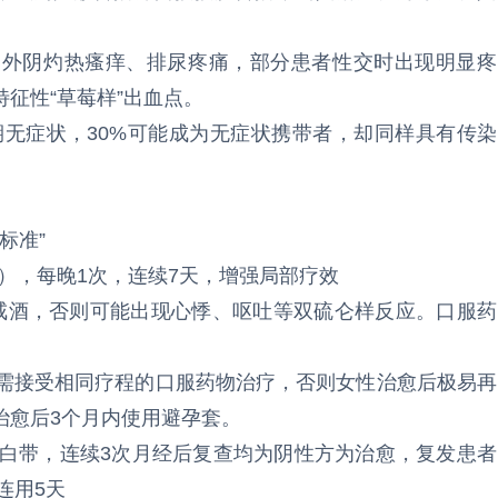
、外阴灼热瘙痒、排尿疼痛，部分患者性交时出现明显疼
征性“草莓样”出血点。
初期无症状，30%可能成为无症状携带者，却同样具有传染
标准”
g），每晚1次，连续7天，增强局部疗效
戒酒，否则可能出现心悸、呕吐等双硫仑样反应。口服药
也需接受相同疗程的口服药物治疗，否则女性治愈后极易再
治愈后3个月内使用避孕套。
需复查白带，连续3次月经后复查均为阴性方为治愈，复发患者
连用5天