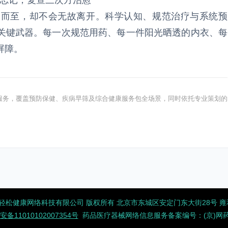
莫忘记，复查三次方治愈”
然而至，却不会无故离开。科学认知、规范治疗与系统预
关键武器。每一次规范用药、每一件阳光晒透的内衣、每
屏障。
健康服务，覆盖预防保健、疾病早筛及综合健康服务包全场景，同时依托专业策划的
2026 北京轻松健康网络科技有限公司 版权所有
北京市东城区安定门东大街28号 雍和大
备11010102007354号
药品医疗器械网络信息服务备案编号：(京)网药械信