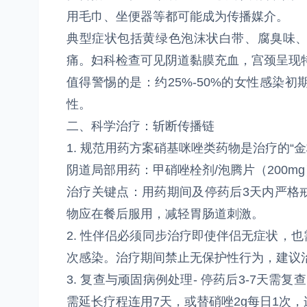
用毛巾、坐便器等都可能成为传播媒介。
典型症状包括黄绿色泡沫状白带、腐臭味
痛。妇科检查可见阴道黏膜充血，宫颈呈现特
值得警惕的是：约25%-50%的女性感染
性。
二、科学治疗：斩断传播链
1. 规范用药方案硝基咪唑类药物是治疗的“金
阴道局部用药：甲硝唑栓剂/泡腾片（200m
治疗关键点：用药期间及停药后3天内严格
物应在餐后服用，减轻胃肠道刺激。
2. 性伴侣必须同步治疗即使伴侣无症状，
次感染。治疗期间禁止无保护性行为，建议
3. 复查与顽固病例处理- 停药后3-7天
需延长疗程连用7天，或替硝唑2g每日1次，