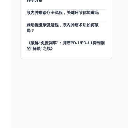
科学方案
颅内肿瘤诊疗全流程，关键环节你知道吗
躁动拖慢康复进程，颅内肿瘤术后如何破
局？
《破解“免疫刹车”：肺癌PD-1/PD-L1抑制剂
的“解锁”之战》